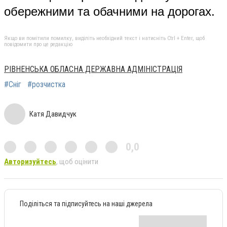
обережними та обачними на дорогах.
Якщо ви помітили помилку, виділіть необхідний текст і натисніть Ctrl + Enter, щоб
повідомити про це редакцію
РІВНЕНСЬКА ОБЛАСНА ДЕРЖАВНА АДМІНІСТРАЦІЯ
#Сніг
#розчистка
Катя Давидчук
0,0
Авторизуйтесь
, щоб оцінити
Поділіться та підписуйтесь на наші джерела