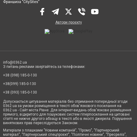
Франшиза "CitySites"
Автори проєкту
info@0362.ua
З питань реклами звертайтесь за телефонами:
+38 (098) 185-0-130
+38(099) 185-0-130
+38 (093) 185-0-130
Допускається цитування матеріалів без отримання попередньої згоди
0362.ua за умови розміщення в тексті обов'язкового посилання на
0362.ua - Сайт міста Рівне. Для інтернет-видань обов'язкове розміщення
прямого, відкритого для пошукових систем гіперпосилання на цитовані
статті не нижче другого абзацу в тексті або в якості джерела. Порушення
виняткових прав переслідується Законом.
Матеріали з плашками "Новини компаній", "Промо", "Партнерський
матеріал", "Партнерський спецпроєкт", "Політичні новини", "Пресреліз",