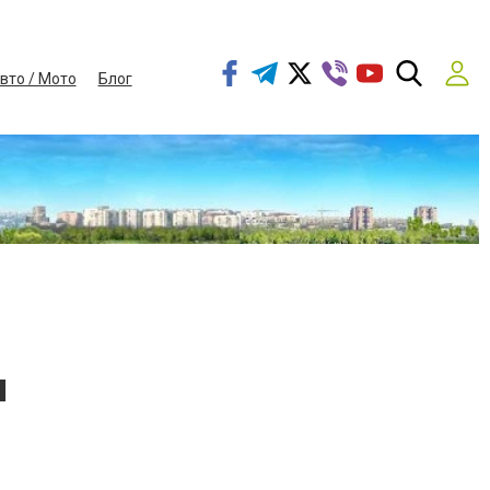
вто / Мото
Блог
н