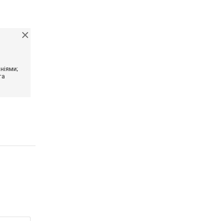
ніями;
та