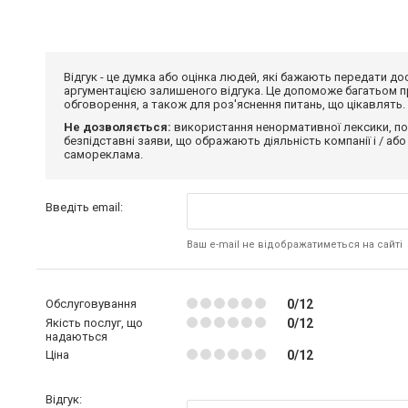
Відгук - це думка або оцінка людей, які бажають передати 
аргументацією залишеного відгука. Це допоможе багатьом пр
обговорення, а також для роз'яснення питань, що цікавлять.
Не дозволяється:
використання ненормативної лексики, по
безпідставні заяви, що ображають діяльність компанії і / або
самореклама.
Введіть email:
Ваш e-mail не відображатиметься на сайті
Обслуговування
0/12
Якість послуг, що
0/12
надаються
Ціна
0/12
Відгук: