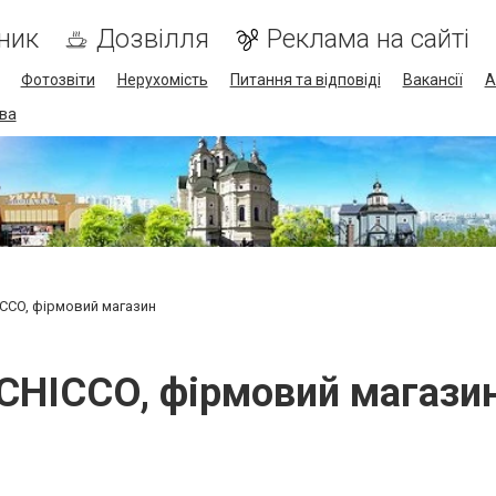
ник
Дозвілля
Реклама на сайті
Фотозвіти
Нерухомість
Питання та відповіді
Вакансії
А
ва
CCO, фірмовий магазин
CHICCO, фірмовий магази