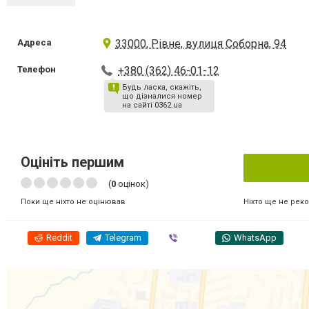
Адреса
33000, Рівне, вулиця Соборна, 94
Телефон
+380 (362) 46-01-12
Будь ласка, скажіть,
що дізналися номер
на сайті 0362.ua
Оцініть першим
(
0
оцінок)
Ніхто ще не рек
Поки ще ніхто не оцінював
Reddit
Telegram
Viber
WhatsApp