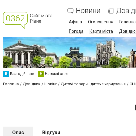
Новини
Довід
Афіша
Оголошення
Головна
Погода
Карта міста
Довідко
Б
Благодійність
Н
Натяжні стелі
Головна
Довідник
Шопінг
Дитячі товари і дитяче харчування
CHI
Опис
Відгуки