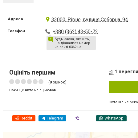
Адреса
33000, Рівне, вулиця Соборна, 94
Телефон
+380 (362) 43-50-72
Будь ласка, скажіть,
що дізналися номер
на сайті 0362.ua
Оцініть першим
1 перегля
(
0
оцінок)
Поки ще ніхто не оцінював
Ніхто ще не рек
Reddit
Telegram
Viber
WhatsApp