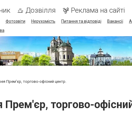
ник
Дозвілля
Реклама на сайті
Фотозвіти
Нерухомість
Питання та відповіді
Вакансії
А
ва
рея Прем'єр, торгово-офісний центр.
 Прем'єр, торгово-офісни