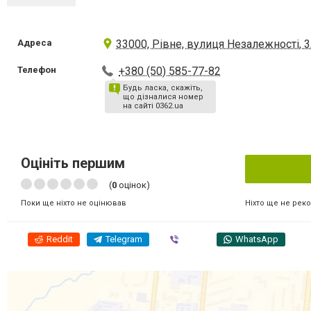
Адреса
33000, Рівне, вулиця Незалежності, 3
Телефон
+380 (50) 585-77-82
Будь ласка, скажіть,
що дізналися номер
на сайті 0362.ua
Оцініть першим
(
0
оцінок)
Ніхто ще не рек
Поки ще ніхто не оцінював
Reddit
Telegram
Viber
WhatsApp