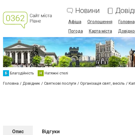
Новини
Довід
Афіша
Оголошення
Головна
Погода
Карта міста
Довідко
Б
Благодійність
Н
Натяжні стелі
Головна
Довідник
Святкові послуги
Організація свят, весіль
Ка
Опис
Відгуки