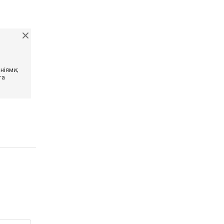
ніями;
та