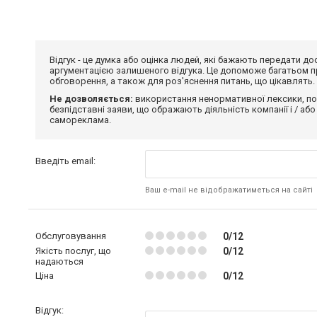
Відгук - це думка або оцінка людей, які бажають передати 
аргументацією залишеного відгука. Це допоможе багатьом пр
обговорення, а також для роз'яснення питань, що цікавлять.
Не дозволяється:
використання ненормативної лексики, по
безпідставні заяви, що ображають діяльність компанії і / або
самореклама.
Введіть email:
Ваш e-mail не відображатиметься на сайті
Обслуговування
0/12
Якість послуг, що
0/12
надаються
Ціна
0/12
Відгук: