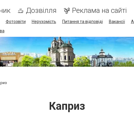
ник
Дозвілля
Реклама на сайті
Фотозвіти
Нерухомість
Питання та відповіді
Вакансії
А
ва
приз
Каприз