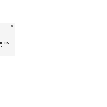
ніями;
та