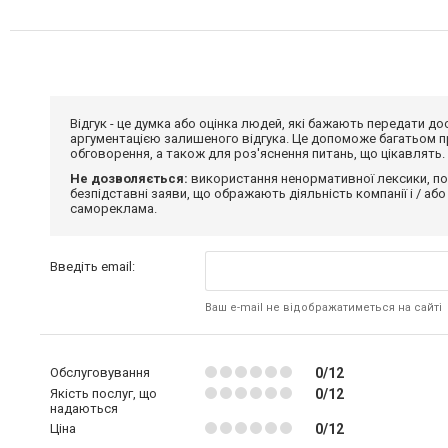
Відгук - це думка або оцінка людей, які бажають передати 
аргументацією залишеного відгука. Це допоможе багатьом пр
обговорення, а також для роз'яснення питань, що цікавлять.
Не дозволяється:
використання ненормативної лексики, по
безпідставні заяви, що ображають діяльність компанії і / або
самореклама.
Введіть email:
Ваш e-mail не відображатиметься на сайті
Обслуговування
0/12
Якість послуг, що
0/12
надаються
Ціна
0/12