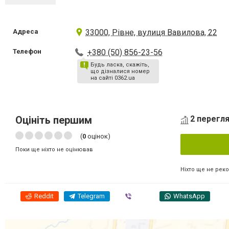
Адреса
33000, Рівне, вулиця Вавилова, 22
Телефон
+380 (50) 856-23-56
Будь ласка, скажіть,
що дізналися номер
на сайті 0362.ua
Оцініть першим
2 перегля
(
0
оцінок)
Поки ще ніхто не оцінював
Ніхто ще не рек
Reddit
Telegram
Viber
WhatsApp