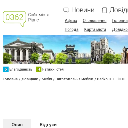
Новини
Довід
Афіша
Оголошення
Головна
Погода
Карта міста
Довідко
Б
Благодійність
Н
Натяжні стелі
Головна
Довідник
Меблі
Виготовлення меблів
Бебко О. Г., ФОП
Опис
Відгуки