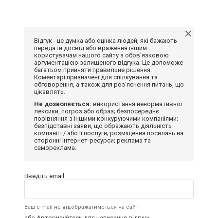
Відгук - це думка або оцінка людей, які бажають
передати досвід або враження іншим
користувачам нашого сайту з обов'язковою
аргументацією залишеного відгука. Це допоможе
багатьом прийняти правильне рішення.
Коментарі призначені для спілкування та
обговорення, а також для роз'яснення питань, що
цікавлять.
Не дозволяється:
використання ненормативної
лексики, погроз або образ; безпосереднє
порівняння з іншими конкуруючими компаніями;
безпідставні заяви, що ображають діяльність
компанії і / або її послуги; розміщення посилань на
сторонні інтернет-ресурси; реклама та
самореклама.
Введіть email:
Ваш e-mail не відображатиметься на сайті
або
Авторизуйтесь
для написання відгуку