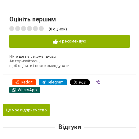
Оцініть першим
(
0
оцінок)
Я рекомендую
Ніхто ще не рекомендував
Авторизуйтесь
,
щоб оцінити і порекомендувати
Reddit
Telegram
Viber
WhatsApp
Це моє підприємство
Відгуки