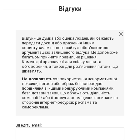
Відгуки
Відгук - це думка або оцінка людей, які бажають
передати досвід або враження іншим
користувачам нашого сайту з обов'язковою
аргументацією залишеного відгука. Це допоможе
багатьом прийняти правильне рішення.
Коментарі призначені для спілкування та
обговорення, а також для роз'яснення питань, що
цікавлять.
Не дозволяється:
використання ненормативної
лексики, погроз або образ; безпосереднє
порівняння з іншими конкуруючими компаніями;
безпідставні заяви, що ображають діяльність
компанії і / або її послуги; розміщення посилань на
сторонні інтернет-ресурси; реклама та
самореклама.
Введіть email: