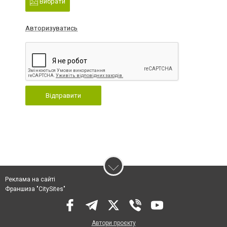
Вибрати
Авторизуватись
Відправити
Реклама на сайті
Франшиза "CitySites"
Автори проєкту