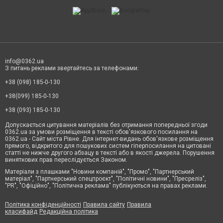
info@0362.ua
З питань реклами звертайтесь за телефонами:
+38 (098) 185-0-130
+38(099) 185-0-130
+38 (093) 185-0-130
Допускається цитування матеріалів без отримання попередньої згоди
0362.ua за умови розміщення в тексті обов'язкового посилання на
0362.ua - Сайт міста Рівне. Для інтернет-видань обов'язкове розміщення
прямого, відкритого для пошукових систем гіперпосилання на цитовані
статті не нижче другого абзацу в тексті або в якості джерела. Порушення
виняткових прав переслідується Законом.
Матеріали з плашками "Новини компаній", "Промо", "Партнерський
матеріал", "Партнерський спецпроєкт", "Політичні новини", "Пресреліз",
"PR", "Офіційно", "Політична реклама" публікуються на правах реклами.
Політика конфіденційності
Правила сайту
Правила
класифайд
Редакційна політика