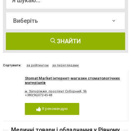
ЗНАЙТИ
Сортувати:
за рейтингом
за переглядами
Stomat Market інтернет-магазин стоматологічних
матеріалів
м. Запоріжжя, проспект Соборний, 96
+380(96)072-45-48
Я рекомендую
Медичні товари і обладнання у Рівному