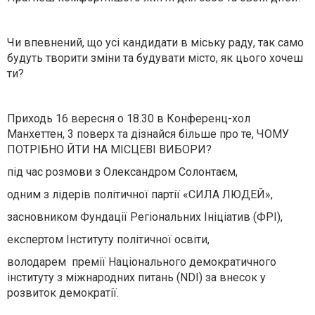
Чи впевнений, що усі кандидати в міську раду, так само
будуть творити зміни та будувати місто, як цього хочеш
ти?
Приходь
16 вересня о 18.30 в Конференц-хол
Манхеттен, 3 поверх
та дізнайся більше про те,
ЧОМУ
ПОТРІБНО ЙТИ НА МІСЦЕВІ ВИБОРИ
?
під час розмови з
Олександром Солонтаєм
,
одним з лідерів
політичної партії «СИЛА ЛЮДЕЙ»
,
засновником
Фундації Регіональних Ініціатив (ФРІ)
,
експертом
Інституту політичної освіти,
в
олодарем премії Національного демократичного
інституту з міжнародних питань (NDI) за внесок у
розвиток демократії.