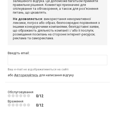
залишеного відгука. Це допоможе багатьом прийняти
правильне рішення. Коментарі призначені для
спілкування та обговорення, а також для роз'яснення
питань, що цікавлять.
Не дозволяється:
використання ненормативної
лексики, погроз або образ; безпосереднє порівняння з
іншими конкуруючими компаніями; безпідставні заяви,
що ображають діяльність компанії і / або її послуги;
розміщення посилань на сторонні інтернет-ресурси;
реклама та самореклама.
Введіть email:
Ваш e-mail не відображатиметься на сайті
або
Авторизуйтесь
для написання відгуку
Обслуговування
0/12
Враження
0/12