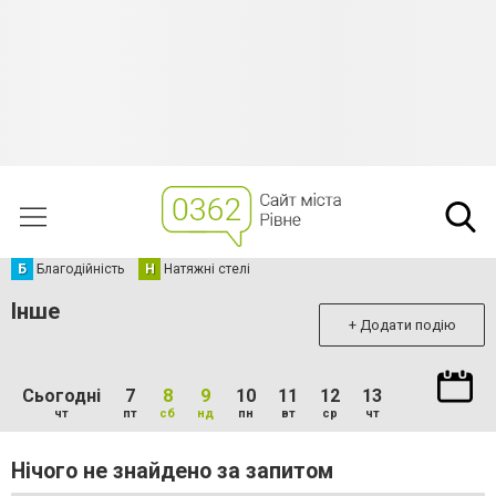
Б
Благодійність
Н
Натяжні стелі
Інше
+ Додати подію
Сьогодні
7
8
9
10
11
12
13
чт
пт
сб
нд
пн
вт
ср
чт
Нічого не знайдено за запитом