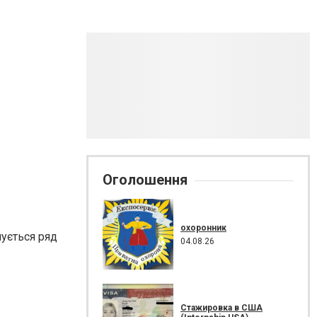
Оголошення
охоронник
нується ряд
04.08.26
Стажировка в США