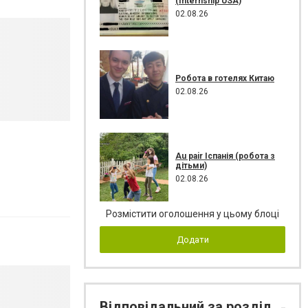
(Internship USA)
02.08.26
Робота в готелях Китаю
02.08.26
Au pair Іспанія (робота з
дітьми)
02.08.26
Розмістити оголошення у цьому блоці
Додати
Відповідальний за розділ