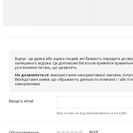
Відгук - це думка або оцінка людей, які бажають передати дос
залишеного відгука. Це допоможе багатьом прийняти правильне 
роз'яснення питань, що цікавлять.
Не дозволяється:
використання ненормативної лексики, погро
безпідставні заяви, що ображають діяльність компанії і / або її
самореклама.
Введіть email:
Ваш e-mail не відображатиметься на сайті
Обслуговування
0/12