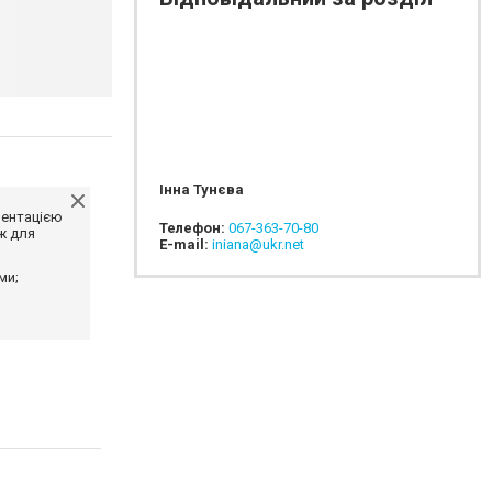
Інна Тунєва
ментацією
Телефон:
067-363-70-80
ж для
E-mail:
iniana@ukr.net
ми;