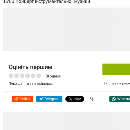
16:00 Концерт інструментальної музики
Оцініть першим
(
0
оцінок)
Ніхто ще не рек
Поки ще ніхто не оцінював
Reddit
Telegram
Viber
Whats