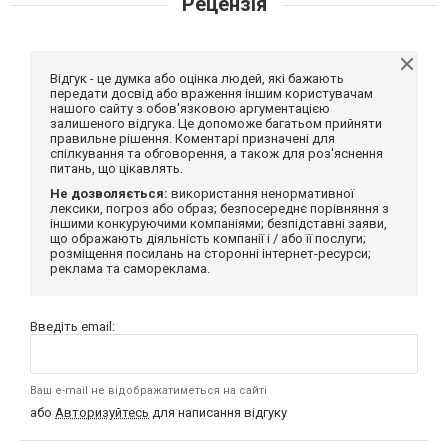
Рецензія
Відгук - це думка або оцінка людей, які бажають
передати досвід або враження іншим користувачам
нашого сайту з обов'язковою аргументацією
залишеного відгука. Це допоможе багатьом прийняти
правильне рішення. Коментарі призначені для
спілкування та обговорення, а також для роз'яснення
питань, що цікавлять.
Не дозволяється:
використання ненормативної
лексики, погроз або образ; безпосереднє порівняння з
іншими конкуруючими компаніями; безпідставні заяви,
що ображають діяльність компанії і / або її послуги;
розміщення посилань на сторонні інтернет-ресурси;
реклама та самореклама.
Введіть email:
Ваш e-mail не відображатиметься на сайті
або
Авторизуйтесь
для написання відгуку