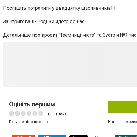
Поспішіть потрапити у двадцятку щасливчиків!!!
Заінтриговані? Тоді Ви йдете до нас!
Детальніше про проект "Таємниці міста" та Зустріч №1 ти
Оцініть першим
(
0
оцінок)
Ніхто ще не рек
Поки ще ніхто не оцінював