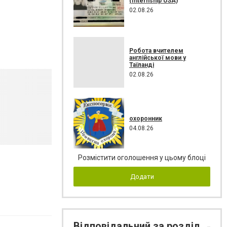
(Internship USA)
02.08.26
Робота вчителем
англійської мови у
Таїланді
02.08.26
охоронник
04.08.26
Розмістити оголошення у цьому блоці
Додати
Відповідальний за розділ