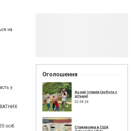
ься на
Оголошення
асть у
Au pair Іспанія (робота з
дітьми)
02.08.26
РИВАТНИХ
20 осіб.
Стажировка в США