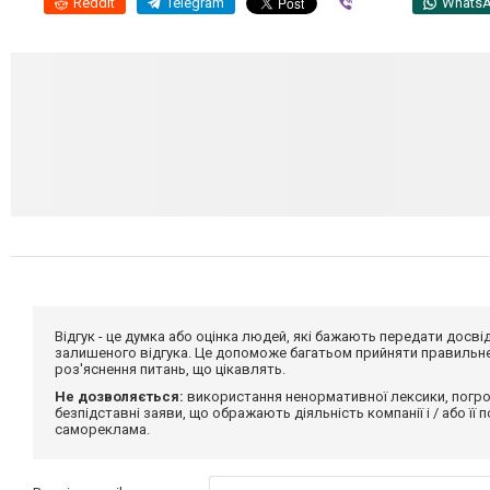
Reddit
Telegram
Viber
Whats
Відгук - це думка або оцінка людей, які бажають передати дос
залишеного відгука. Це допоможе багатьом прийняти правильне 
роз'яснення питань, що цікавлять.
Не дозволяється:
використання ненормативної лексики, погро
безпідставні заяви, що ображають діяльність компанії і / або її
самореклама.