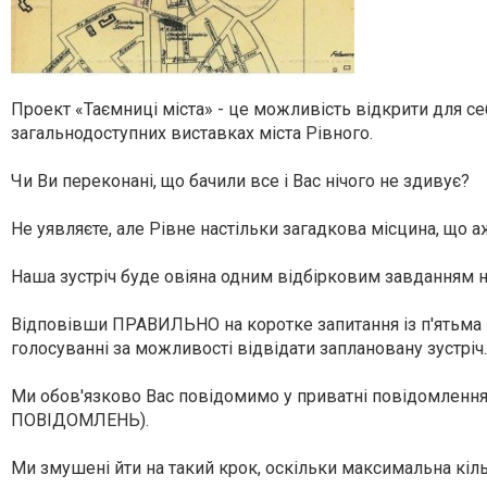
Проект «Таємниці міста» - це можливість відкрити для се
загальнодоступних виставках міста Рівного.
Чи Ви переконані, що бачили все і Вас нічого не здивує?
Не уявляєте, але Рівне настільки загадкова місцина, що аж
Наша зустріч буде овіяна одним відбірковим завданням на
Відповівши ПРАВИЛЬНО на коротке запитання із п'ятьма ва
голосуванні за можливості відвідати заплановану зустріч
Ми обов'язково Вас повідомимо у приватні повідомленн
ПОВІДОМЛЕНЬ).
Ми змушені йти на такий крок, оскільки максимальна кіл