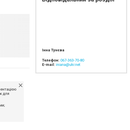
Інна Тунєва
Телефон:
067-363-70-80
E-mail:
iniana@ukr.net
ментацією
ж для
ми;