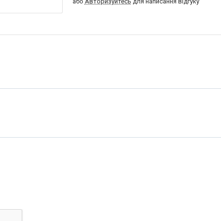
або
Авторизуйтесь
для написання відгуку