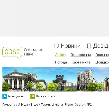
Новини
Довід
Афіша
Оголошення
Головна
Погода
Карта міста
Довідко
Б
Благодійність
Н
Натяжні стелі
Головна
Афіша
Інше
Таємниці міста ǀ Рівне ǀ Зустріч №2