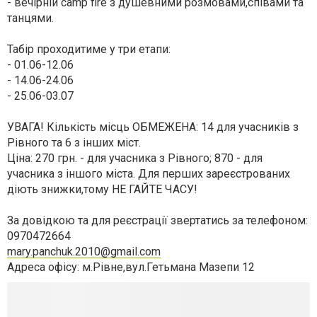
- вечірній camp fire з душевними розмовами,співами та
танцями.
Табір проходитиме у три етапи:
- 01.06-12.06
- 14.06-24.06
- 25.06-03.07
УВАГА! Кількість місць ОБМЕЖЕНА: 14 для учасників з
Рівного та 6 з інших міст.
Ціна: 270 грн. - для учасника з Рівного; 870 - для
учасника з іншого міста. Для перших зареєстрованих
діють знижки,тому НЕ ГАЙТЕ ЧАСУ!
За довідкою та для реєстрації звертатись за телефоном:
0970472664
mary.panchuk.2010@gmail.com
Адреса офісу: м.Рівне,вул.Гетьмана Мазепи 12