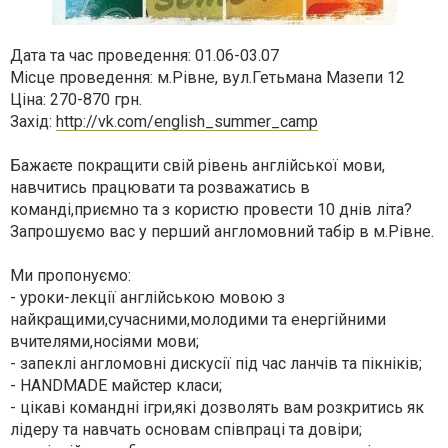
Дата та час проведення: 01.06-03.07
Місце проведення: м.Рівне, вул.Гетьмана Мазепи 12
Ціна: 270-870 грн.
Захід:
http://vk.com/english_summer_camp
Бажаєте покращити свій рівень англійської мови,
навчитись працювати та розважатись в
команді,приємно та з користю провести 10 днів літа?
Запрошуємо вас у перший англомовний табір в м.Рівне.
Ми пропонуємо:
- уроки-лекції англійською мовою з
найкращими,сучасними,молодими та енергійними
вчителями,носіями мови;
- запеклі англомовні дискусії під час ланчів та пікніків;
- HANDMADE майстер класи;
- цікаві командні ігри,які дозволять вам розкритись як
лідеру та навчать основам співпраці та довіри;