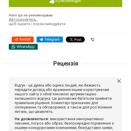
Я рекомендую
Ніхто ще не рекомендував
Авторизуйтесь
,
щоб оцінити і порекомендувати
Reddit
Telegram
Viber
WhatsApp
Рецензія
Відгук - це думка або оцінка людей, які бажають
передати досвід або враження іншим користувачам
нашого сайту з обов'язковою аргументацією
залишеного відгука. Це допоможе багатьом прийняти
правильне рішення. Коментарі призначені для
спілкування та обговорення, а також для роз'яснення
питань, що цікавлять.
Не дозволяється:
використання ненормативної
лексики, погроз або образ; безпосереднє порівняння з
іншими конкуруючими компаніями; безпідставні заяви,