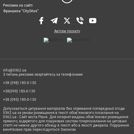
Реклама на сайті
Франшиза "CitySites"
Автори проєкту
info@0362.ua
З питань реклами звертайтесь за телефонами:
+38 (098) 185-0-130
+38(099) 185-0-130
+38 (093) 185-0-130
Допускається цитування матеріалів без отримання попередньої згоди
0362.ua за умови розміщення в тексті обов'язкового посилання на
0362.ua - Сайт міста Рівне. Для інтернет-видань обов'язкове розміщення
прямого, відкритого для пошукових систем гіперпосилання на цитовані
статті не нижче другого абзацу в тексті або в якості джерела. Порушення
виняткових прав переслідується Законом.