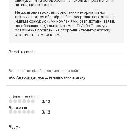
спілкування та обговорення, а також для роз'яснення
питань, що цікавлять.
Не дозволяється:
використання ненормативної
лексики, погроз або образ; безпосереднє порівняння з
іншими конкуруючими компаніями; безпідставні заяви,
що ображають діяльність компанії і / або її послуги;
розміщення посилань на сторонні інтернет-ресурси;
реклама та самореклама.
Введіть email:
Ваш e-mail не відображатиметься на сайті
або
Авторизуйтесь
для написання відгуку
Обслуговування
0/12
Враження
0/12
Відгук: