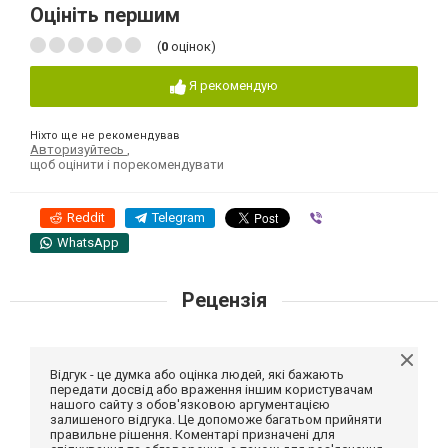
Оцініть першим
(
0
оцінок)
Я рекомендую
Ніхто ще не рекомендував
Авторизуйтесь
,
щоб оцінити і порекомендувати
Reddit
Telegram
Viber
WhatsApp
Рецензія
Відгук - це думка або оцінка людей, які бажають
передати досвід або враження іншим користувачам
нашого сайту з обов'язковою аргументацією
залишеного відгука. Це допоможе багатьом прийняти
правильне рішення. Коментарі призначені для