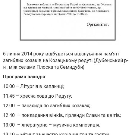
6 липня 2014 року відбудеться вшанування пам’яті
загиблих козаків на Козацькому редуті (Дубенський р-
н., між селами Плоска та Семидуби)
Програма заходів
:
10.00 – Літургія в капличці;
11.45 – хресна хода до Редуту;
12.00 – панахида по загиблих козаках;
12.40 – покладання вінків, гірлянди Слави та квітів;
13.00 – літературно – музична композиція.
13.10 – мітинг за участю керівництва та гостей