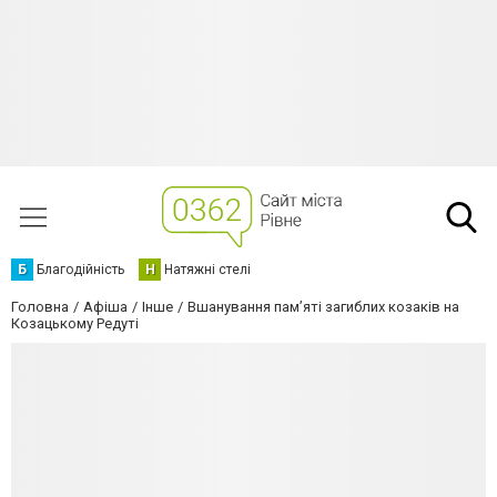
Б
Благодійність
Н
Натяжні стелі
Головна
Афіша
Інше
Вшанування пам’яті загиблих козаків на
Козацькому Редуті