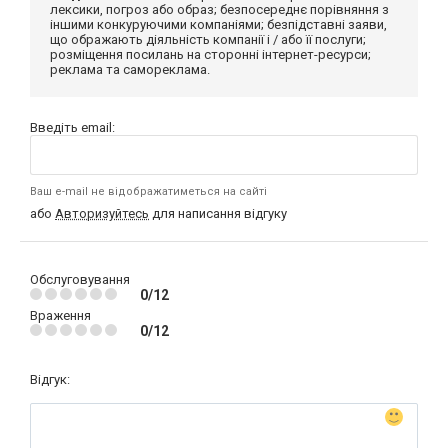
лексики, погроз або образ; безпосереднє порівняння з
іншими конкуруючими компаніями; безпідставні заяви,
що ображають діяльність компанії і / або її послуги;
розміщення посилань на сторонні інтернет-ресурси;
реклама та самореклама.
Введіть email:
Ваш e-mail не відображатиметься на сайті
або
Авторизуйтесь
для написання відгуку
Обслуговування
0/12
Враження
0/12
Відгук: