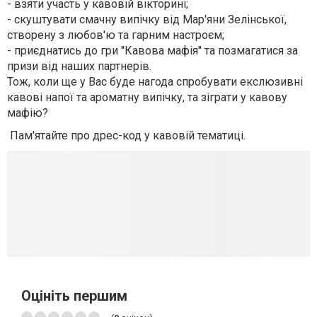
- взяти участь у кавовій вікторині;
- скуштувати смачну випічку від Мар'яни Зелінської,
створену з любов'ю та гарним настроєм;
- приєднатись до гри ''Кавова мафія'' та позмагатися за
призи від наших партнерів.
Тож, коли ще у Вас буде нагода спробувати екслюзивні
кавові напої та ароматну випічку, та зіграти у кавову
мафію?
Пам'ятайте про дрес-код у кавовій тематиці.
Оцініть першим