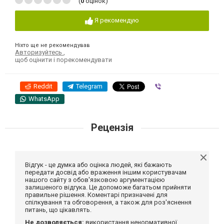
(
0
оцінок)
Я рекомендую
Ніхто ще не рекомендував
Авторизуйтесь
,
щоб оцінити і порекомендувати
Reddit
Telegram
Viber
WhatsApp
Рецензія
Відгук - це думка або оцінка людей, які бажають
передати досвід або враження іншим користувачам
нашого сайту з обов'язковою аргументацією
залишеного відгука. Це допоможе багатьом прийняти
правильне рішення. Коментарі призначені для
спілкування та обговорення, а також для роз'яснення
питань, що цікавлять.
Не дозволяється:
використання ненормативної