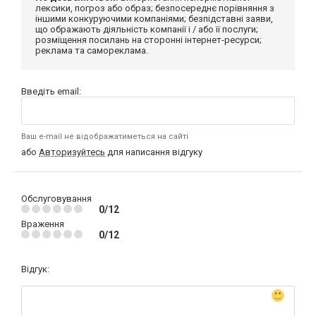
лексики, погроз або образ; безпосереднє порівняння з
іншими конкуруючими компаніями; безпідставні заяви,
що ображають діяльність компанії і / або її послуги;
розміщення посилань на сторонні інтернет-ресурси;
реклама та самореклама.
Введіть email:
Ваш e-mail не відображатиметься на сайті
або
Авторизуйтесь
для написання відгуку
Обслуговування
0/12
Враження
0/12
Відгук: