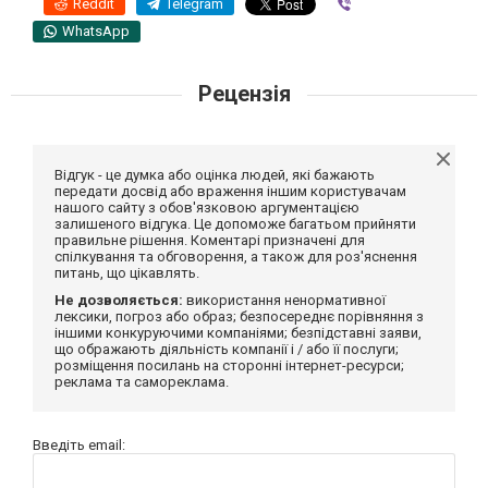
Reddit
Telegram
Viber
WhatsApp
Рецензія
Відгук - це думка або оцінка людей, які бажають
передати досвід або враження іншим користувачам
нашого сайту з обов'язковою аргументацією
залишеного відгука. Це допоможе багатьом прийняти
правильне рішення. Коментарі призначені для
спілкування та обговорення, а також для роз'яснення
питань, що цікавлять.
Не дозволяється:
використання ненормативної
лексики, погроз або образ; безпосереднє порівняння з
іншими конкуруючими компаніями; безпідставні заяви,
що ображають діяльність компанії і / або її послуги;
розміщення посилань на сторонні інтернет-ресурси;
реклама та самореклама.
Введіть email: