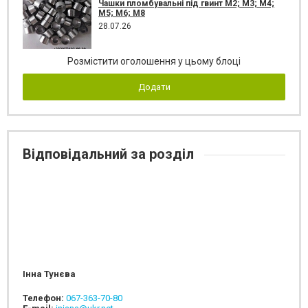
Чашки пломбувальні під гвинт М2; М3; М4;
М5; М6; М8
28.07.26
Розмістити оголошення у цьому блоці
Додати
Відповідальний за розділ
Інна Тунєва
Телефон:
067-363-70-80