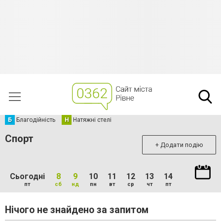
Б
Благодійність
Н
Натяжні стелі
Спорт
+ Додати подію
Сьогодні
8
9
10
11
12
13
14
пт
сб
нд
пн
вт
ср
чт
пт
Нічого не знайдено за запитом