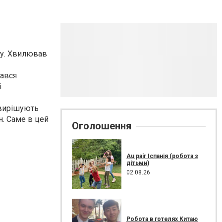
ту. Хвилював
вався
і
и вирішують
н. Саме в цей
Оголошення
Au pair Іспанія (робота з
дітьми)
02.08.26
Робота в готелях Китаю