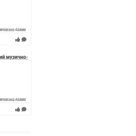
 музично-драматичний театр
ий музично-
 музично-драматичний театр