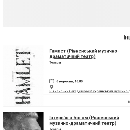
Ін
Гамлет (Рівненський музично-
драматичний театр)
Театры
6 вересня, 16:00
Рівненський академічний український музично-
Інтерв'ю з Богом (Рівненський
музично-драматичний театр)
Театры