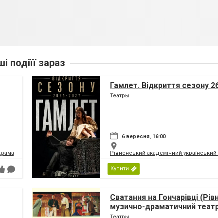
ші подіїї зараз
Гамлет. Відкриття сезону 2
Театры
6 вересня, 16:00
драматичний театр
Рівненський академічний український
Купити
Сватання на Гончарівці (Рі
музично-драматичний теат
Театры