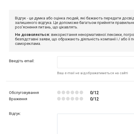
Відгук - це думка або оцінка людей, які бажають передати дос
залишеного відгука. Це допоможе багатьом прийняти правильне 
роз'яснення питань, що цікавлять.
Не дозволяється:
використання ненормативної лексики, погро
безпідставні заяви, що ображають діяльність компанії і / або її
самореклама.
Введіть email:
Ваш e-mail не відображатиметься на сайті
Обслуговування
0/12
Враження
0/12
Відгук: