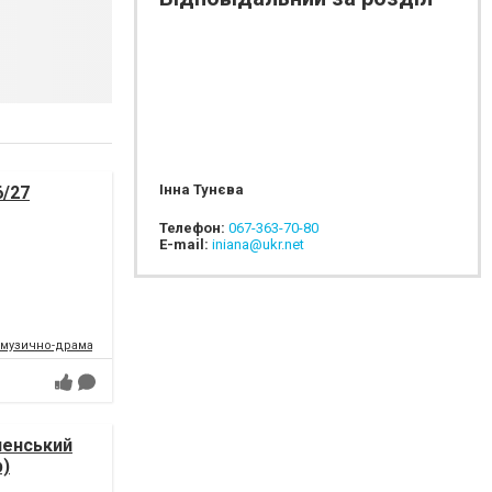
Інна Тунєва
6/27
Телефон:
067-363-70-80
E-mail:
iniana@ukr.net
 музично-драматичний театр
вненський
р)