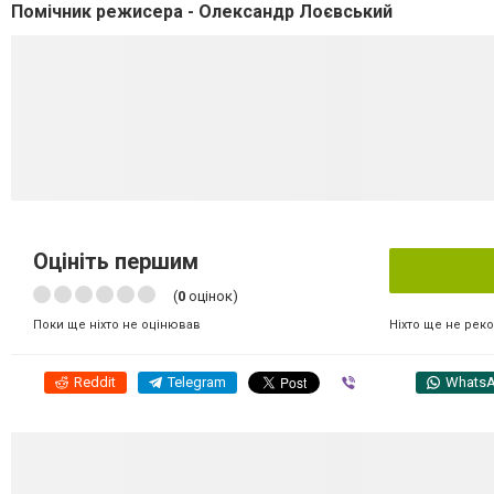
Помічник режисера - Олександр Лоєвський
Оцініть першим
(
0
оцінок)
Ніхто ще не рек
Поки ще ніхто не оцінював
Reddit
Telegram
Viber
Whats