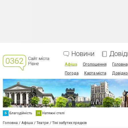
Новини
Довід
Афіша
Оголошення
Головна
Погода
Карта міста
Довідко
Б
Благодійність
Н
Натяжні стелі
Головна
Афіша
Театри
Тіні забутих предків