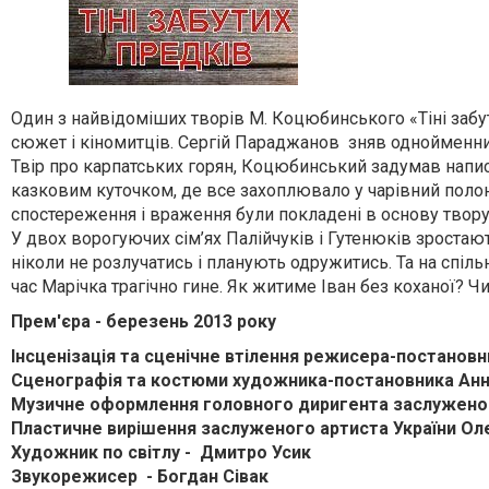
Один з найвідоміших творів М. Коцюбинського «Тіні забу
сюжет і кіномитців. Сергій Параджанов зняв однойменни
Твір про карпатських горян, Коцюбинський задумав напис
казковим куточком, де все захоплювало у чарівний полон. 
спостереження і враження були покладені в основу твору 
У двох ворогуючих сім’ях Палійчуків і Гутенюків зростают
ніколи не розлучатись і планують одружитись. Та на спіль
час Марічка трагічно гине. Як житиме Іван без коханої? 
Прем'єра - березень 2013 року
Інсценізація та сценічне втілення режисера-постановн
Сценографія та костюми художника-постановника Анни
Музичне оформлення головного диригента заслуженого
Пластичне вирішення заслуженого артиста України Ол
Художник по світлу - Дмитро Усик
Звукорежисер - Богдан Сівак