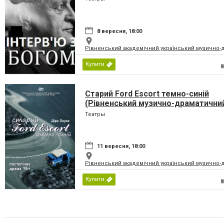
8 вересня, 18:00
Рівненський академічний український музично-
Купити
Старий Ford Escort темно-синій
(Рівненський музично-драматични
театр)
Театры
11 вересня, 18:00
Рівненський академічний український музично-
Купити