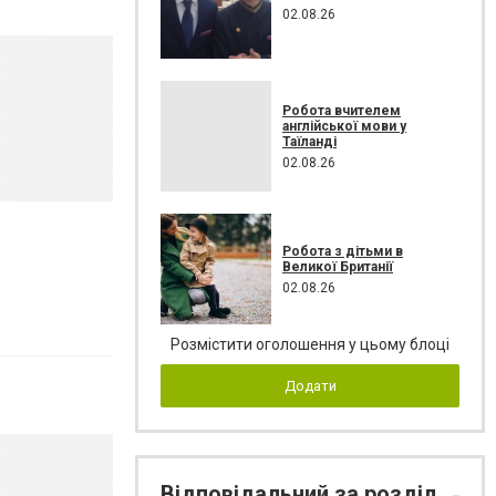
02.08.26
Робота вчителем
англійської мови у
Таїланді
02.08.26
Робота з дітьми в
Великої Британії
02.08.26
Розмістити оголошення у цьому блоці
Додати
Відповідальний за розділ