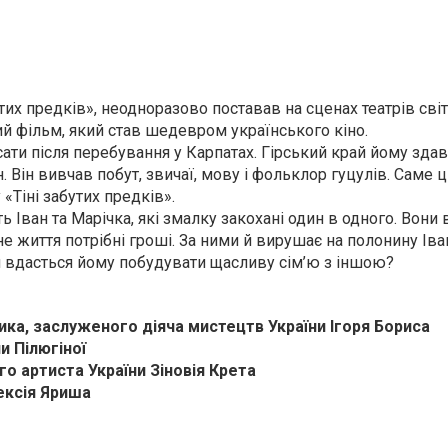
тих предків», неодноразово поставав на сценах театрів сві
й фільм, який став шедевром українського кіно.
ати після перебування у Карпатах. Гірський край йому зда
Він вивчав побут, звичаї, мову і фольклор гуцулів. Саме ц
«Тіні забутих предків».
ь Іван та Марічка, які змалку закохані один в одного. Вон
не життя потрібні гроші. За ними й вирушає на полонину Іва
Чи вдасться йому побудувати щасливу сім’ю з іншою?
ика, заслуженого діяча мистецтв України Ігоря Бориса
 Пілюгіної
 артиста України Зіновія Крета
ексія Яриша