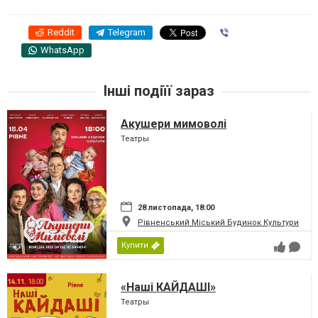
Reddit
Telegram
Viber
WhatsApp
Інші подіїї зараз
Акушери мимоволі
Театры
28 листопада, 18:00
Рівненський Міський Будинок Культури
Купити
«Наші КАЙДАШІ»
Театры