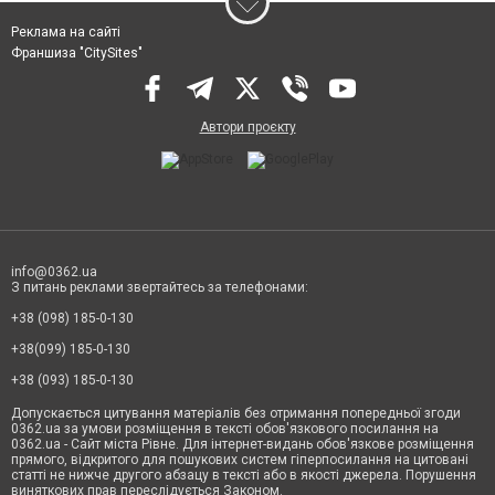
Реклама на сайті
Франшиза "CitySites"
Автори проєкту
info@0362.ua
З питань реклами звертайтесь за телефонами:
+38 (098) 185-0-130
+38(099) 185-0-130
+38 (093) 185-0-130
Допускається цитування матеріалів без отримання попередньої згоди
0362.ua за умови розміщення в тексті обов'язкового посилання на
0362.ua - Сайт міста Рівне. Для інтернет-видань обов'язкове розміщення
прямого, відкритого для пошукових систем гіперпосилання на цитовані
статті не нижче другого абзацу в тексті або в якості джерела. Порушення
виняткових прав переслідується Законом.