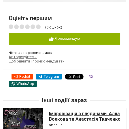
Оцініть першим
(
0
оцінок)
Я рекомендую
Ніхто ще не рекомендував
Авторизуйтесь
,
щоб оцінити і порекомендувати
Reddit
Telegram
Viber
WhatsApp
Інші подіїї зараз
Імпровізація з глядачами. Алла
Волкова та Анастасія Ткаченко
Stand-up