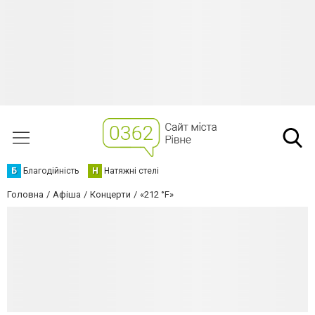
Б
Благодійність
Н
Натяжні стелі
Головна
Афіша
Концерти
«212 °F»