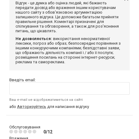
Відгук - це думка або оцінка людей, які бажають
передати досвід або враження іншим користувачам
нашого сайту з обов'язковою аргументацією
залишеного відгука. Це допоможе багатьом прийняти
правильне рішення. Коментарі призначені для
спілкування та обговорення, а також для роз'яснення
питань, що цікавлять.
Не дозволяється:
використання ненормативної
лексики, погроз або образ; безпосереднє порівняння з
іншими конкуруючими компаніями; безпідставні заяви,
що ображають діяльність компанії і / або її послуги;
розміщення посилань на сторонні інтернет-ресурси;
реклама та самореклама.
Введіть email:
Ваш e-mail не відображатиметься на сайті
або
Авторизуйтесь
для написання відгуку
Обслуговування
0/12
Враження