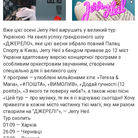
Вже цієї осені Jerry Heil вирушить у великий тур
Україною. На хвилі успіху грандіозного шоу
«ДЖЕРЕЛО», яке цієї весни зібрало повний Палац
Спорту в Києві, Jerry Heil з бендом привезе до 12 міст
України адаптовану версію концертної програми з
особливим оркестровим звучанням, створеним
спеціально для її великого шоу.
У програмі — улюблені мільйонами хіти: «Teresa &
Maria», «#ПОШТА», «ВИМОЛИВ», «Додай гучності (12
points)», «З якого ти поверху неба?», а також нові пісні.
«Цей тур — про музику, те як я її відчуваю сьогодні! Хочу
привезти в кожне місто частинку тієї магії, яку ми разом
створили на “ДЖЕРЕЛІ”», — Jerry Heil.
Тур охопить:
01.09 — Харків
26.09 — Чернівці