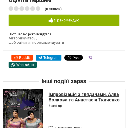
(
0
оцінок)
Я рекомендую
Ніхто ще не рекомендував
Авторизуйтесь
,
щоб оцінити і порекомендувати
Reddit
Telegram
Viber
WhatsApp
Інші подіїї зараз
Імпровізація з глядачами. Алла
Волкова та Анастасія Ткаченко
Stand-up