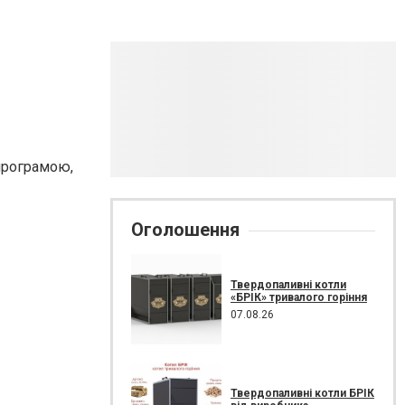
 програмою,
Оголошення
Твердопаливні котли
«БРІК» тривалого горіння
07.08.26
Твердопаливні котли БРІК