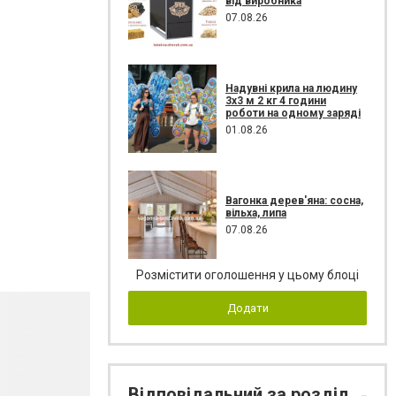
від виробника
07.08.26
Надувні крила на людину
3х3 м 2 кг 4 години
роботи на одному заряді
01.08.26
Вагонка дерев'яна: сосна,
вільха, липа
07.08.26
Розмістити оголошення у цьому блоці
Додати
Відповідальний за розділ