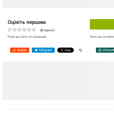
Оцініть першим
(
0
оцінок)
Ніхто ще не рек
Поки ще ніхто не оцінював
Reddit
Telegram
Viber
Whats