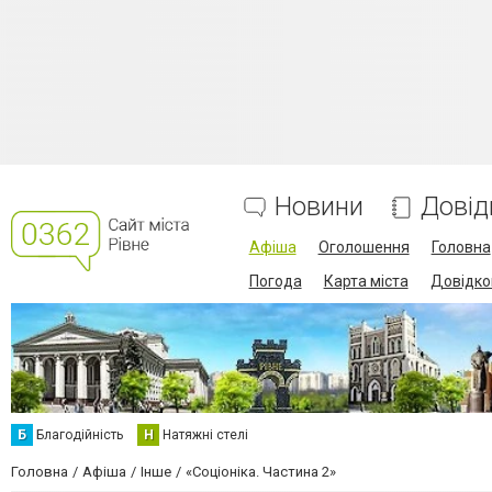
Новини
Довід
Афіша
Оголошення
Головна
Погода
Карта міста
Довідко
Б
Благодійність
Н
Натяжні стелі
Головна
Афіша
Інше
«Соціоніка. Частина 2»