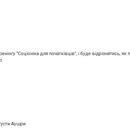
енінгу "Соціоніка для початківців", і буде відрізнятись, як
о:
угусти Аушри