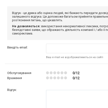
Відгук - це думка або оцінка людей, які бажають передати дос
залишеного відгука. Це допоможе багатьом прийняти правильне 
роз'яснення питань, що цікавлять.
Не дозволяється:
використання ненормативної лексики, погро
безпідставні заяви, що ображають діяльність компанії і / або її
самореклама.
Введіть email:
Ваш e-mail не відображатиметься на сайті
Обслуговування
0/12
Враження
0/12
Відгук: