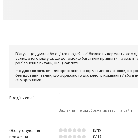
Відгук - це думка або оцінка людей, які бажають передати дос
залишеного відгука. Це допоможе багатьом прийняти правильне 
роз'яснення питань, що цікавлять.
Не дозволяється:
використання ненормативної лексики, погро
безпідставні заяви, що ображають діяльність компанії і / або її
самореклама.
Введіть email:
Ваш e-mail не відображатиметься на сайті
Обслуговування
0/12
Враження
0/12