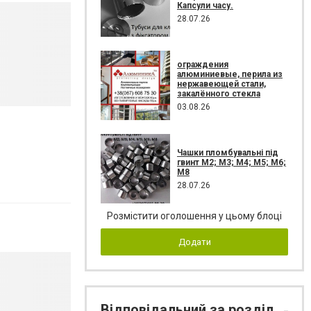
Капсули часу.
28.07.26
ограждения
алюминиевые, перила из
нержавеющей стали,
закалённого стекла
03.08.26
Чашки пломбувальні під
гвинт М2; М3; М4; М5; М6;
М8
28.07.26
Розмістити оголошення у цьому блоці
Додати
Відповідальний за розділ