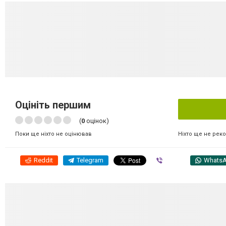
Оцініть першим
(
0
оцінок)
Ніхто ще не рек
Поки ще ніхто не оцінював
Reddit
Telegram
Viber
Whats