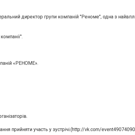
енеральний директор групи компаній "Реноме", одна з найвп
компанії".
мпаній «РЕНОМЕ».
ганізаторів.
ня прийняти участь у зустрічі.(http://vk.com/event49074090