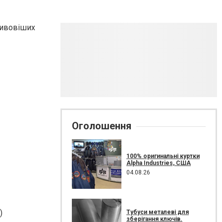
ливовіших
Оголошення
100% оригинальні куртки
Alpha Industries, США
04.08.26
)
Тубуси металеві для
зберігання ключів.