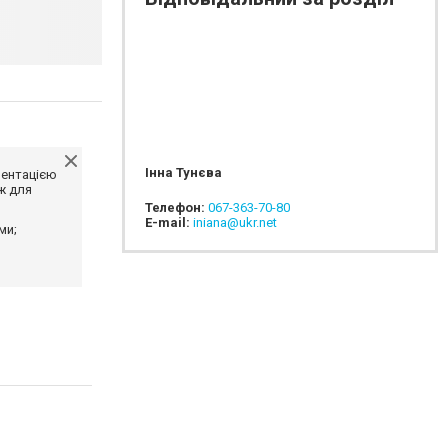
Інна Тунєва
ментацією
ж для
Телефон:
067-363-70-80
E-mail:
iniana@ukr.net
ми;