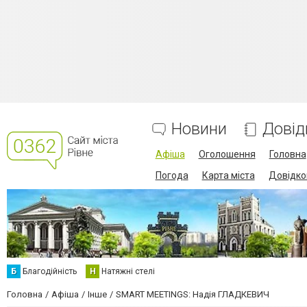
Новини
Довід
Афіша
Оголошення
Головна
Погода
Карта міста
Довідко
Б
Благодійність
Н
Натяжні стелі
Головна
Афіша
Інше
SMART MEETINGS: Надія ГЛАДКЕВИЧ