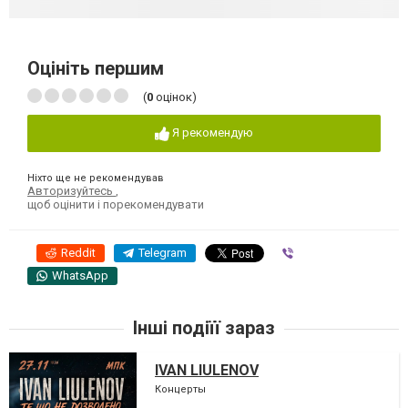
Оцініть першим
(
0
оцінок)
Я рекомендую
Ніхто ще не рекомендував
Авторизуйтесь
,
щоб оцінити і порекомендувати
Reddit
Telegram
Viber
WhatsApp
Інші подіїї зараз
IVAN LIULENOV
Концерты