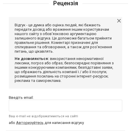
Рецензія
Відгук - це думка або оцінка людей, які бажають
передати досвід або враження іншим користувачам
нашого сайту з обов'язковою аргументацією
залишеного відгука. Це допоможе багатьом прийняти
правильне рішення. Коментарі призначені для
спілкування та обговорення, а також для роз'яснення
питань, що цікавлять.
Не дозволяється:
використання ненормативної
лексики, погроз або образ; безпосереднє порівняння з
іншими конкуруючими компаніями; безпідставні заяви,
що ображають діяльність компанії і / або її послуги;
розміщення посилань на сторонні інтернет-ресурси;
реклама та самореклама.
Введіть email:
Ваш e-mail не відображатиметься на сайті
або
Авторизуйтесь
для написання відгуку