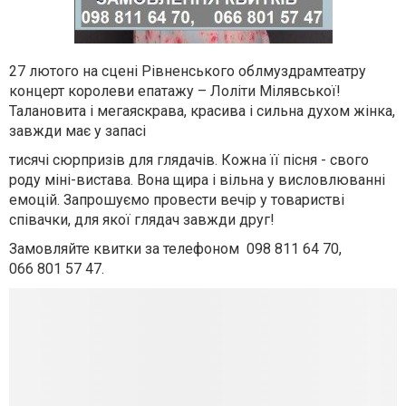
27 лютого на сцені Рівненського облмуздрамтеатру
концерт королеви епатажу – Лоліти Мілявської!
Талановита і мегаяскрава, красива і сильна духом жінка,
завжди має у запасі
тисячі сюрпризів для глядачів. Кожна її пісня - свого
роду міні-вистава. Вона щира і вільна у висловлюванні
емоцій. Запрошуємо провести вечір у товаристві
співачки, для якої глядач завжди друг!
Замовляйте квитки за телефоном 098 811 64 70,
066 801 57 47.