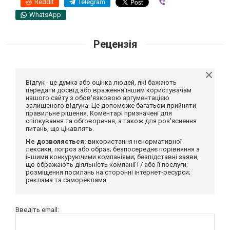
Reddit
Telegram
Viber
WhatsApp
Рецензія
Відгук - це думка або оцінка людей, які бажають
передати досвід або враження іншим користувачам
нашого сайту з обов'язковою аргументацією
залишеного відгука. Це допоможе багатьом прийняти
правильне рішення. Коментарі призначені для
спілкування та обговорення, а також для роз'яснення
питань, що цікавлять.
Не дозволяється:
використання ненормативної
лексики, погроз або образ; безпосереднє порівняння з
іншими конкуруючими компаніями; безпідставні заяви,
що ображають діяльність компанії і / або її послуги;
розміщення посилань на сторонні інтернет-ресурси;
реклама та самореклама.
Введіть email: