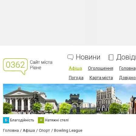
Новини
Довід
Афіша
Оголошення
Головна
Погода
Карта міста
Довідко
Б
Благодійність
Н
Натяжні стелі
Головна
Афіша
Спорт
Bowling League