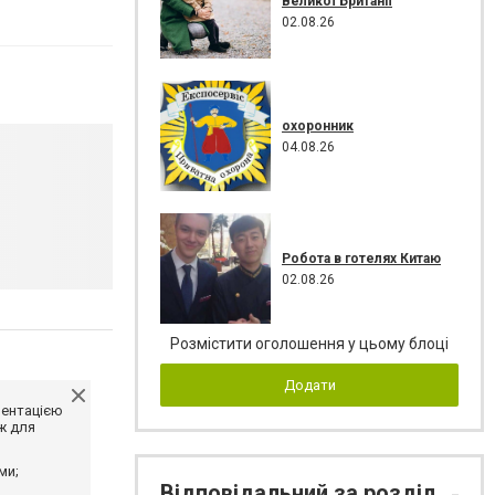
Великої Британії
02.08.26
охоронник
04.08.26
Робота в готелях Китаю
02.08.26
Розмістити оголошення у цьому блоці
Додати
ментацією
ж для
ми;
Відповідальний за розділ