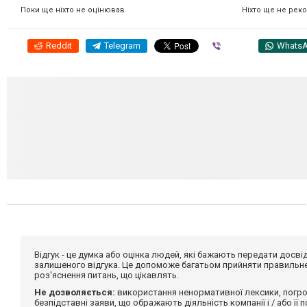
Ніхто ще не рек
Поки ще ніхто не оцінював
Reddit
Telegram
Viber
Whats
Відгук - це думка або оцінка людей, які бажають передати дос
залишеного відгука. Це допоможе багатьом прийняти правильне 
роз'яснення питань, що цікавлять.
Не дозволяється:
використання ненормативної лексики, погро
безпідставні заяви, що ображають діяльність компанії і / або її