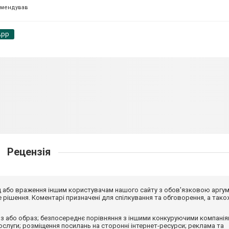
омендував
App
Рецензія
від або враження іншим користувачам нашого сайту з обов'язковою аргу
рішення. Коментарі призначені для спілкування та обговорення, а тако
з або образ; безпосереднє порівняння з іншими конкуруючими компанія
 послуги; розміщення посилань на сторонні інтернет-ресурси; реклама та