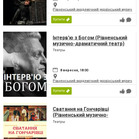
Рівненський академічний український музично-
Купити
Інтерв'ю з Богом (Рівненський
музично-драматичний театр)
Театры
8 вересня, 18:00
Рівненський академічний український музично-
Купити
Сватання на Гончарівці
(Рівненський музично-
драматичний театр)
Театры