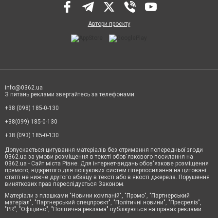
Автори проєкту
info@0362.ua
З питань реклами звертайтесь за телефонами:
+38 (098) 185-0-130
+38(099) 185-0-130
+38 (093) 185-0-130
Допускається цитування матеріалів без отримання попередньої згоди
0362.ua за умови розміщення в тексті обов'язкового посилання на
0362.ua - Сайт міста Рівне. Для інтернет-видань обов'язкове розміщення
прямого, відкритого для пошукових систем гіперпосилання на цитовані
статті не нижче другого абзацу в тексті або в якості джерела. Порушення
виняткових прав переслідується Законом.
Матеріали з плашками "Новини компаній", "Промо", "Партнерський
матеріал", "Партнерський спецпроєкт", "Політичні новини", "Пресреліз",
"PR", "Офіційно", "Політична реклама" публікуються на правах реклами.