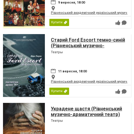
9 вересня, 18:00
Рівненський академічний український музично-
Купити
Старий Ford Escort темно-синій
(Рівненський музично-
драматичний театр)
Театры
11 вересня, 18:00
Рівненський академічний український музично-
Купити
Украдене щастя (Рівненський
музично-драматичний театр)
Театры