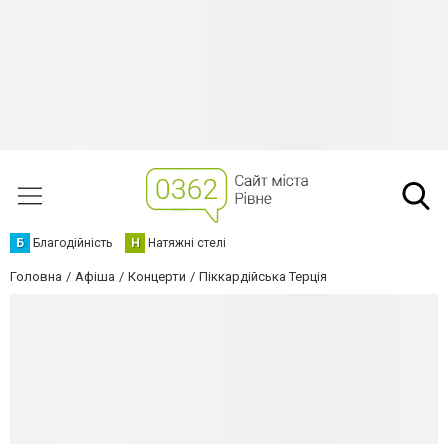
Б
Благодійність
Н
Натяжні стелі
Головна
Афіша
Концерти
Піккардійська Терція