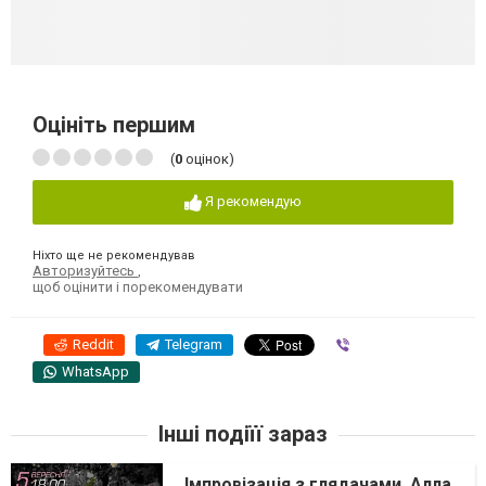
Оцініть першим
(
0
оцінок)
Я рекомендую
Ніхто ще не рекомендував
Авторизуйтесь
,
щоб оцінити і порекомендувати
Reddit
Telegram
Viber
WhatsApp
Інші подіїї зараз
Імпровізація з глядачами. Алла