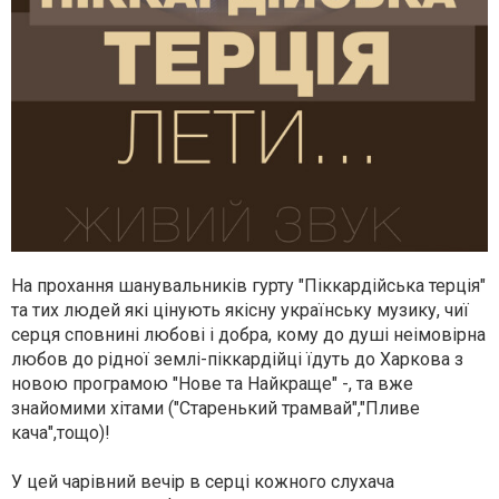
На прохання шанувальників гурту "Піккардійська терція"
та тих людей які цінують якісну українську музику, чиї
серця сповнині любові і добра, кому до душі неімовірна
любов до рідної землі-піккардійці їдуть до Харкова з
новою програмою "Нове та Найкраще" -, та вже
знайомими хітами ("Старенький трамвай","Пливе
кача",тощо)!
У цей чарівний вечір в серці кожного слухача