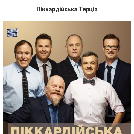
Піккардійська Терція