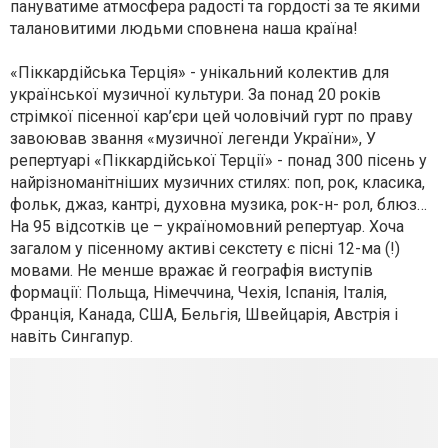
пануватиме атмосфера радості та гордості за те якими
талановитими людьми сповнена наша країна!
«Піккардійська Терція» - унікальний колектив для
української музичної культури. За понад 20 років
стрімкої пісенної кар’єри цей чоловічий гурт по праву
завоював звання «музичної легенди України», У
репертуарі «Піккардійської Терції» - понад 300 пісень у
найрізноманітніших музичних стилях: поп, рок, класика,
фольк, джаз, кантрі, духовна музика, рок-н- рол, блюз…
На 95 відсотків це – україномовний репертуар. Хоча
загалом у пісенному активі секстету є пісні 12-ма (!)
мовами. Не менше вражає й географія виступів
формації: Польща, Німеччина, Чехія, Іспанія, Італія,
Франція, Канада, США, Бельгія, Швейцарія, Австрія і
навіть Сингапур.