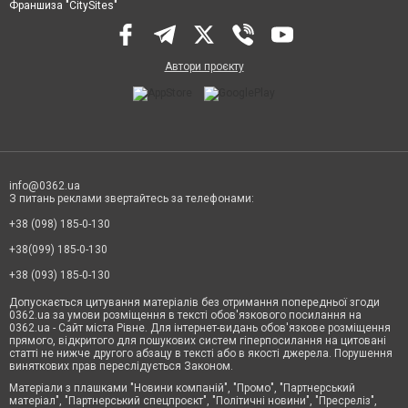
Франшиза "CitySites"
Автори проєкту
info@0362.ua
З питань реклами звертайтесь за телефонами:
+38 (098) 185-0-130
+38(099) 185-0-130
+38 (093) 185-0-130
Допускається цитування матеріалів без отримання попередньої згоди
0362.ua за умови розміщення в тексті обов'язкового посилання на
0362.ua - Сайт міста Рівне. Для інтернет-видань обов'язкове розміщення
прямого, відкритого для пошукових систем гіперпосилання на цитовані
статті не нижче другого абзацу в тексті або в якості джерела. Порушення
виняткових прав переслідується Законом.
Матеріали з плашками "Новини компаній", "Промо", "Партнерський
матеріал", "Партнерський спецпроєкт", "Політичні новини", "Пресреліз",