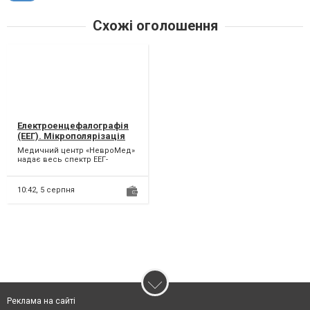
Схожі оголошення
Електроенцефалографія
(ЕЕГ). Мікрополярізація
Медичний центр «НевроМед»
надає весь спектр ЕЕГ-
дослідження: Стандартна ЕЕГ
(«Рутинна»);...
10:42,
5 серпня
Реклама на сайті