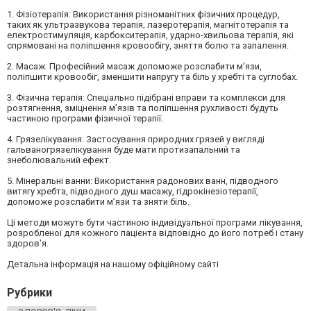
1. Фізіотерапія: Використання різноманітних фізичних процедур,
таких як ультразвукова терапія, лазеротерапія, магнітотерапія та
електростимуляція, карбокситерапія, ударно-хвильова терапія, які
спрямовані на поліпшення кровообігу, зняття болю та запалення.
2. Масаж: Професійний масаж допоможе розслабити м’язи,
поліпшити кровообіг, зменшити напругу та біль у хребті та суглобах.
3. Фізична терапія: Спеціально підібрані вправи та комплекси для
розтягнення, зміцнення м’язів та поліпшення рухливості будуть
частиною програми фізичної терапії.
4. Грязелікування: Застосування природних грязей у вигляді
гальваногрязелікування буде мати протизапальний та
знеболювальний ефект.
5. Мінеральні ванни: Використання радонових ванн, підводного
витягу хребта, підводного душ масажу, гідрокінезіотерапії,
допоможе розслабити м’язи та зняти біль.
Ці методи можуть бути частиною індивідуальної програми лікування,
розробленої для кожного пацієнта відповідно до його потреб і стану
здоров’я.
Детальна інформація на нашому офіційному сайті
Рубрики