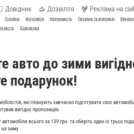
Довідник
Дозвілля
Реклама на сай
Головна
Фотозвіти
Нерухомість
Питання та відповіді
Вакансі
та міста
Довідкова
е авто до зими вигідн
е подарунок!
обілістів, які планують завчасно підготувати свої автомобі
отував вигідну пропозицію.
 автомобіля всього за 139 грн. та оберіть один із трьох под
 на зиму.