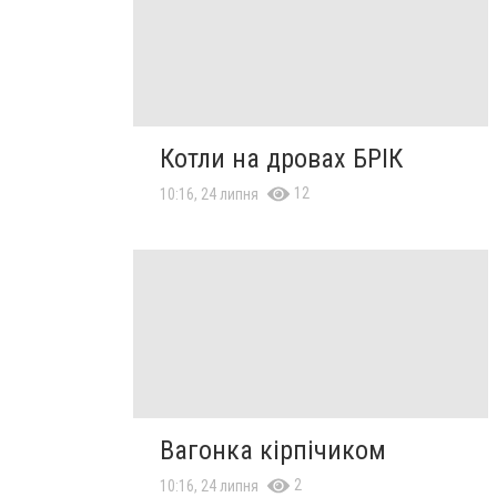
Котли на дровах БРІК
12
10:16, 24 липня
Вагонка кірпічиком
2
10:16, 24 липня