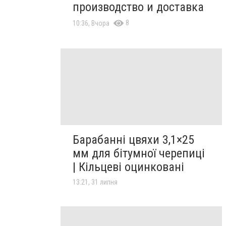
производcтво и доставка
8
10:36, Вчора
Барабанні цвяхи 3,1×25
мм для бітумної черепиці
| Кільцеві оцинковані
13:21, 31 липня