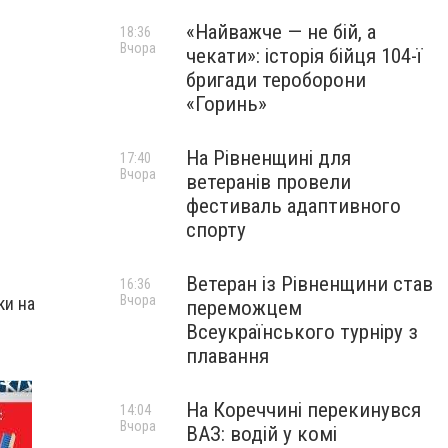
«Найважче — не бій, а
18:36
Вчора
чекати»: історія бійця 104-ї
бригади тероборони
«Горинь»
На Рівненщині для
17:40
Вчора
ветеранів провели
фестиваль адаптивного
спорту
Ветеран із Рівненщини став
16:36
Вчора
ки на
переможцем
Всеукраїнського турніру з
плавання
На Кореччині перекинувся
14:04
Вчора
ВАЗ: водій у комі