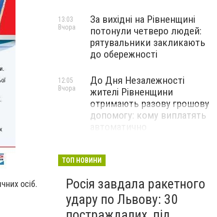
За вихідні на Рівненщині
13:03
Вчора
потонули четверо людей:
рятувальники закликають
до обережності
До Дня Незалежності
12:05
Вчора
жителі Рівненщини
отримають разову грошову
допомогу: кому виплатять
автоматично
ТОП НОВИНИ
Росія завдала ракетного
чних осіб.
удару по Львову: 30
постраждалих, під