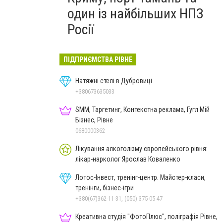
один із найбільших НПЗ
Росії
ПІДПРИЄМСТВА РІВНЕ
Натяжні стелі в Дубровиці
+380673635033
SMM, Таргетинг, Контекстна реклама, Гугл Мій
Бізнес, Рівне
0680000362
Лікування алкоголізму європейського рівня:
лікар-нарколог Ярослав Коваленко
Лотос-Інвест, тренінг-центр. Майстер-класи,
тренінги, бізнес-ігри
+380(67)362-11-31, (050) 375-05-47
Креативна студія "ФотоПлюс", поліграфія Рівне,