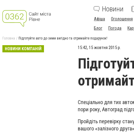
Новини
Афіша
Оголошення
Блог
Погода
Кар
Головна
Підготуйте авто до зими вигідно та отримайте подарунок!
15:42, 15 жовтня 2015 р.
НОВИНИ КОМПАНІЙ
Підготуйт
отримайт
Спеціально для тих автом
пори року, Автоград підг
Пройдіть перевірку стану
вашого «залізного друга»