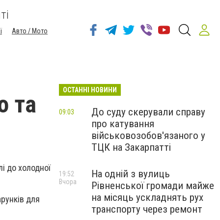
ті
ї
Авто / Мото
ОСТАННІ НОВИНИ
о та
До суду скерували справу
09:03
про катування
військовозобов'язаного у
ТЦК на Закарпатті
лі до холодної
На одній з вулиць
19:52
Вчора
Рівненської громади майже
на місяць ускладнять рух
арунків для
транспорту через ремонт