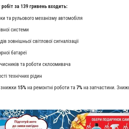
робіт за 139 гривень входить:
ски та рульового механізму автомобіля
івної системи
дів зовнішньої світлової сигналізації
рної батареї
очисників та роботи склоомивача
ості технічних рідин
ь знижки
15%
на ремонтні роботи та
7%
на запчастини. Зниж