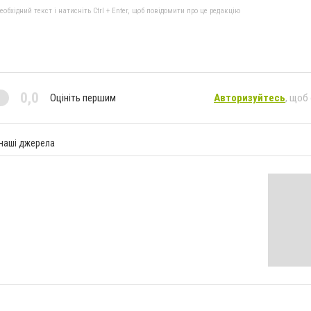
бхідний текст і натисніть Ctrl + Enter, щоб повідомити про це редакцію
0,0
Оцініть першим
Авторизуйтесь
, щоб
 наші джерела