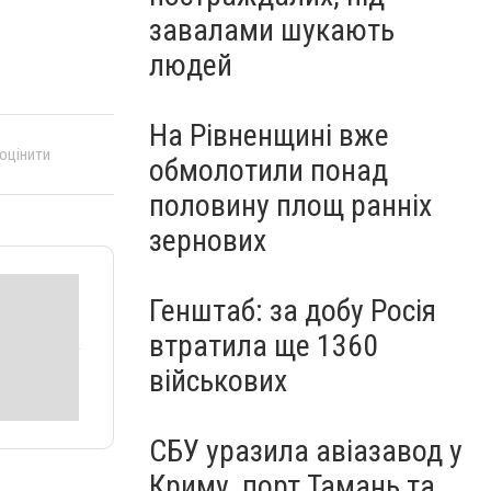
завалами шукають
людей
На Рівненщині вже
 оцінити
обмолотили понад
половину площ ранніх
зернових
Генштаб: за добу Росія
втратила ще 1360
військових
СБУ уразила авіазавод у
Криму, порт Тамань та