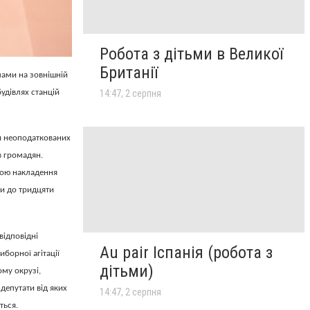
Робота з дітьми в Великої
Британії
лами на зовнішній
будівлях станцій
14:47, 2 серпня
и неоподаткованих
в громадян.
бою накладення
ти до тридцяти
відповідні
Au pair Іспанія (робота з
борної агітації
дітьми)
му окрузі,
 депутати від яких
14:47, 2 серпня
ться.