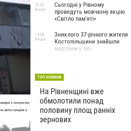
Сьогодні у Рівному
16:32
Вчора
проведуть мовчазну акцію
«Світло пам’яті»
Зниклого 37-річного жителя
14:58
Вчора
Костопільщини знайшли
мертвим у лісі
ТОП НОВИНИ
На Рівненщині вже
обмолотили понад
банери з лозунгом,
половину площ ранніх
на автостанціях у
зернових