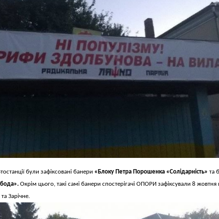
втостанції були зафіксовані банери
«Блоку Петра Порошенка «Солідарність»
та 
бода».
Окрім цього, такі самі банери спостерігачі ОПОРИ зафіксували 8 жовтня 
та Зарічне.