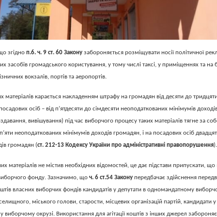
що згідно
п.6. ч. 9 ст. 60 Закону
забороняється розміщувати носії політичної рек
их засобів громадського користування, у тому числі таксі, у приміщеннях та на 
зничних вокзалів, портів та аеропортів.
х матеріалів карається накладенням штрафу на громадян від десяти до тридцят
 посадових осіб – від п’ятдесяти до сімдесяти неоподаткованих мінімумів доході
давання, вивішування) під час виборчого процесу таких матеріалів тягне за со
п’яти неоподаткованих мінімумів доходів громадян, і на посадових осіб двадця
ів громадян (
ст. 212-13 Кодексу України про адміністративні правопорушення
).
их матеріалів не містив необхідних відомостей, це дає підстави припускати, що 
 виборчого фонду. Зазначимо, що
ч. 6 ст.54 Закону
передбачає здійснення передви
оштів власних виборчих фондів кандидатів у депутати в одномандатному виборчо
селищного, міського голови, старости, місцевих організацій партій, кандидати у
 виборчому окрузі. Використання для агітації коштів з інших джерел забороняє