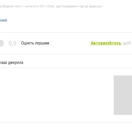
бхідний текст і натисніть Ctrl + Enter, щоб повідомити про це редакцію
ення
0,0
Оцініть першим
Авторизуйтесь
, щоб
 наші джерела