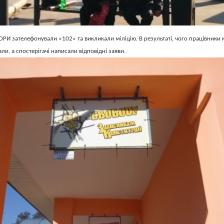
РИ зателефонували «102» та викликали міліцію. В результаті, чого працівники м
ли, а спостерігачі написали відповідні заяви.