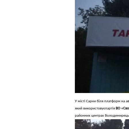
У місті Сарни біля платформ на а
який використовуєпартія
ВО «Сво
районних центрах Володимирець 