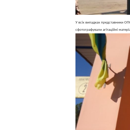
У всіх випадках представники ОПО
сфотографували агітаційні матеріа