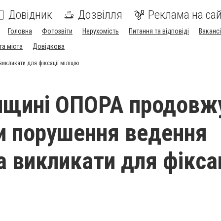
Довідник
Дозвілля
Реклама на сай
Головна
Фотозвіти
Нерухомість
Питання та відповіді
Вакансі
та міста
Довідкова
викликати для фіксації міліцію
нщині ОПОРА продовж
и порушення ведення
та викликати для фікса