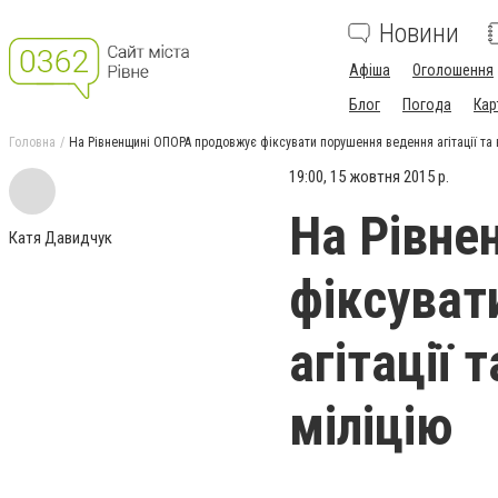
Новини
Афіша
Оголошення
Блог
Погода
Кар
Головна
На Рівненщині ОПОРА продовжує фіксувати порушення ведення агітації та 
19:00, 15 жовтня 2015 р.
На Рівне
Катя Давидчук
фіксуват
агітації 
міліцію