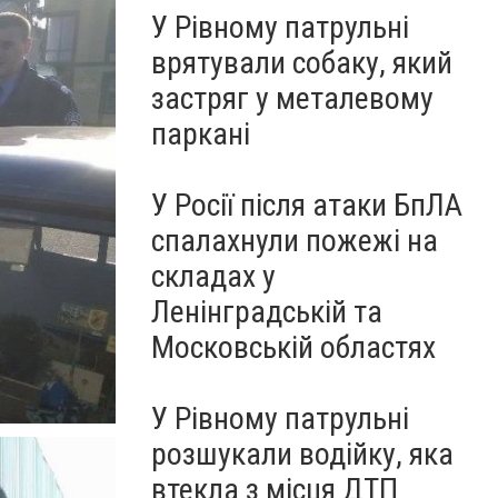
У Рівному патрульні
врятували собаку, який
застряг у металевому
паркані
У Росії після атаки БпЛА
спалахнули пожежі на
складах у
Ленінградській та
Московській областях
У Рівному патрульні
розшукали водійку, яка
втекла з місця ДТП