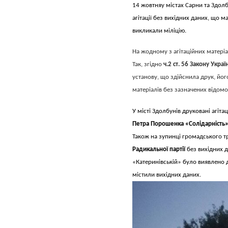
14 жовтняу містах Сарни та Здол
агітації без вихідних даних, що 
викликали міліцію.
На жодному з агітаційних матері
Так, згідно
ч.2 ст. 56 Закону Укра
установу, що здійснила друк, йог
матеріалів без зазначених відом
У місті Здолбунів друковані агіта
Петра Порошенка «Солідарність
Також на зупинці громадського т
Радикальної партії
без вихідних 
«Катеринівській» було виявлено д
містили вихідних даних.