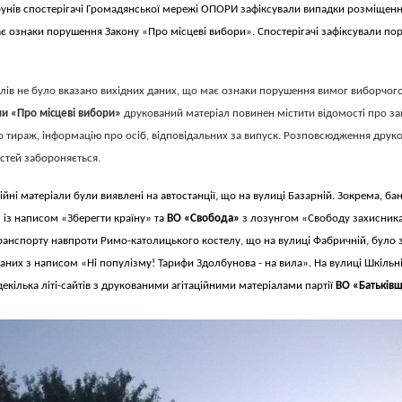
бунів спостерігачі Громадянської мережі ОПОРИ зафіксували випадки розміщен
має ознаки порушення Закону «Про місцеві вибори». Спостерігачі зафіксували по
алів не було вказано вихідних даних, що має ознаки порушення вимог виборчого
їни «Про місцеві вибори»
друкований матеріал повинен містити відомості про за
о тираж, інформацію про осіб, відповідальних за випуск. Розповсюдження друко
остей забороняється.
ційні матеріали були виявлені на автостанції, що на вулиці Базарній. Зокрема, ба
»
із написом «Зберегти країну» та
ВО «Свобода»
з лозунгом «Свободу захисника
ранспорту навпроти Римо-католицького костелу, що на вулиці Фабричній, було 
даних з написом «Ні популізму! Тарифи Здолбунова - на вила». На вулиці Шкільн
екілька літі-сайтів з друкованими агітаційними матеріалами партії
ВО «Батьків