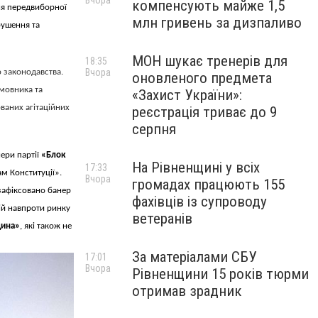
Вчора
компенсують майже 1,5
ня передвиборної
млн гривень за дизпаливо
рушення та
МОН шукає тренерів для
18:35
Вчора
 законодавства.
оновленого предмета
мовника та
«Захист України»:
ваних агітаційних
реєстрація триває до 9
серпня
нери партії
«Блок
На Рівненщині у всіх
17:33
м Конституції».
Вчора
громадах працюють 155
зафіксовано банер
фахівців із супроводу
ій навпроти ринку
ветеранів
щина»
, які також не
За матеріалами СБУ
17:01
Вчора
Рівненщини 15 років тюрми
отримав зрадник