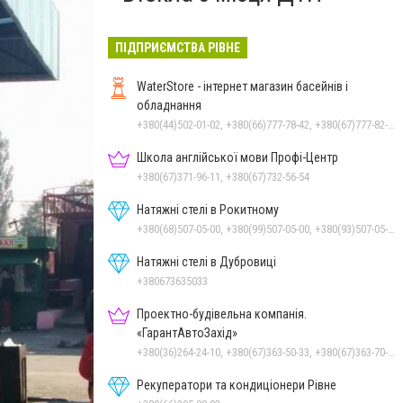
ПІДПРИЄМСТВА РІВНЕ
WaterStore - інтернет магазин басейнів і
обладнання
+380(44)502-01-02, +380(66)777-78-42, +380(67)777-82-19, +380(67)890-80-80, +380(73)890-80-80, +380(44)502-01-03
Школа англійської мови Профі-Центр
+380(67)371-96-11, +380(67)732-56-54
Натяжні стелі в Рокитному
+380(68)507-05-00, +380(99)507-05-00, +380(93)507-05-00
Натяжні стелі в Дубровиці
+380673635033
Проектно-будівельна компанія.
«ГарантАвтоЗахід»
+380(36)264-24-10, +380(67)363-50-33, +380(67)363-70-50
Рекуператори та кондиціонери Рівне