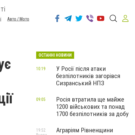
ті
ї
Авто / Мото
ОСТАННІ НОВИНИ
ує
У Росії після атаки
10:19
безпілотників загорівся
Сизранський НПЗ
ції
Росія втратила ще майже
09:05
1200 військових та понад
1700 безпілотників за добу
Аграріям Рівненщини
19:52