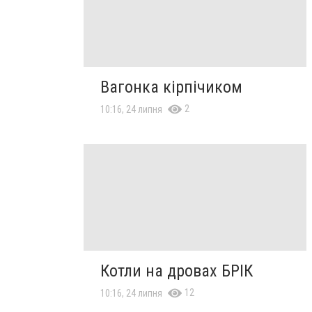
Вагонка кірпічиком
2
10:16, 24 липня
Котли на дровах БРІК
12
10:16, 24 липня