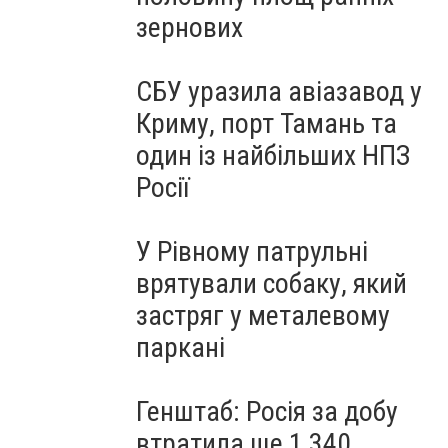
зернових
СБУ уразила авіазавод у
Криму, порт Тамань та
один із найбільших НПЗ
Росії
У Рівному патрульні
врятували собаку, який
застряг у металевому
паркані
Генштаб: Росія за добу
втратила ще 1 340