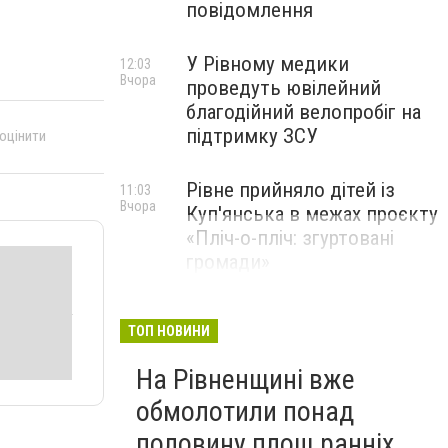
повідомлення
У Рівному медики
12:03
Вчора
проведуть ювілейний
благодійний велопробіг на
підтримку ЗСУ
 оцінити
Рівне прийняло дітей із
11:03
Вчора
Куп'янська в межах проєкту
«Пліч-о-пліч: згуртовані
громади»
ТОП НОВИНИ
На Рівненщині вже
обмолотили понад
половину площ ранніх