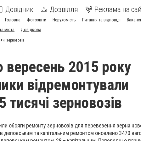
Довідник
Дозвілля
Реклама на сай
Головна
Фотозвіти
Нерухомість
Питання та відповіді
Вакансі
та міста
Довідкова
сячі зерновозів
о вересень 2015 року
ники відремонтували
5 тисячі зерновозів
шили обсяги ремонту зерновозів для перевезення зерна нов
в деповським та капітальним ремонтом оновлено 3470 ваго
 – деповським ремонтом, 28 – капітальним. Попередньо план