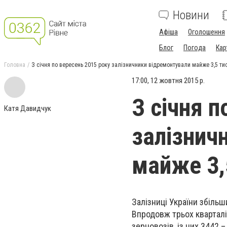
Новини
Афіша
Оголошення
Блог
Погода
Кар
Головна
З січня по вересень 2015 року залізничники відремонтували майже 3,5 ти
17:00, 12 жовтня 2015 р.
З січня п
Катя Давидчук
залізнич
майже 3,
Залізниці України збіль
Впродовж трьох кварталі
зерновозів, із них 3442