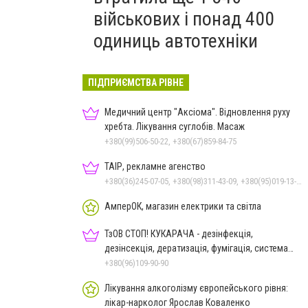
військових і понад 400
одиниць автотехніки
ПІДПРИЄМСТВА РІВНЕ
Медичний центр "Аксіома". Відновлення руху
хребта. Лікування суглобів. Масаж
+380(99)506-50-22, +380(67)859-84-75
ТАІР, рекламне агенство
+380(36)245-07-05, +380(98)311-43-09, +380(95)019-13-17
АмперОК, магазин електрики та світла
ТзОВ СТОП! КУКАРАЧА - дезінфекція,
дезінсекція, дератизація, фумігація, система
HACCP
+380(96)109-90-90
Лікування алкоголізму європейського рівня:
лікар-нарколог Ярослав Коваленко