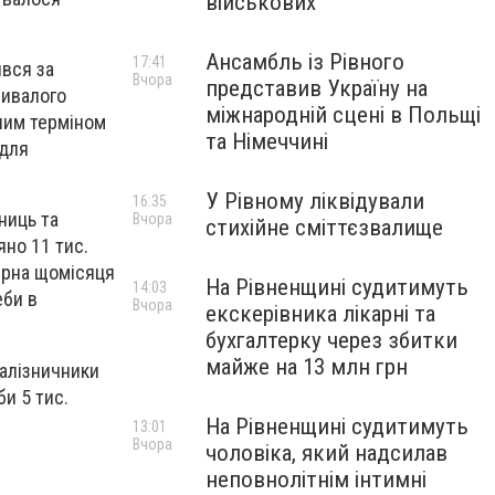
військових
Ансамбль із Рівного
17:41
ився за
Вчора
представив Україну на
ривалого
міжнародній сцені в Польщі
еним терміном
та Німеччині
 для
У Рівному ліквідували
16:35
ниць та
Вчора
стихійне сміттєзвалище
яно 11 тис.
зерна щомісяця
На Рівненщині судитимуть
14:03
еби в
Вчора
екскерівника лікарні та
бухгалтерку через збитки
майже на 13 млн грн
залізничники
и 5 тис.
На Рівненщині судитимуть
13:01
Вчора
чоловіка, який надсилав
неповнолітнім інтимні