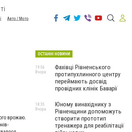
ті
ї
Авто / Мото
ОСТАННІ НОВИНИ
Фахівці Рівненського
19:56
Вчора
протипухлинного центру
переймають досвід
провідних клінік Баварії
Юному винахіднику з
18:35
Вчора
Рівненщини допоможуть
ого врожаю.
створити прототип
нів-
тренажера для реабілітації
увалося