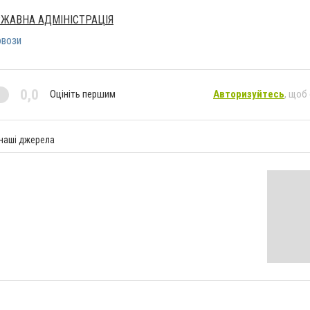
РЖАВНА АДМІНІСТРАЦІЯ
овози
0,0
Оцініть першим
Авторизуйтесь
, щоб
 наші джерела