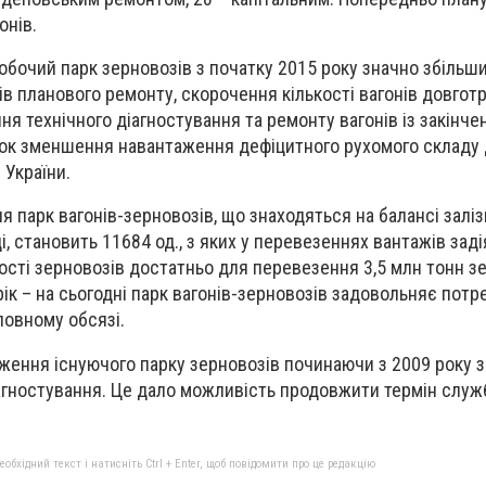
онів.
робочий парк зерновозів з початку 2015 року значно збільш
ів планового ремонту, скорочення кількості вагонів довгот
я технічного діагностування та ремонту вагонів із закінч
нок зменшення навантаження дефіцитного рухомого складу
 України.
 парк вагонів-зерновозів, що знаходяться на балансі заліз
, становить 11684 од., з яких у перевезеннях вантажів заді
ькості зерновозів достатньо для перевезення 3,5 млн тонн 
рік – на сьогодні парк вагонів-зерновозів задовольняє потр
повному обсязі.
еження існуючого парку зерновозів починаючи з 2009 року 
іагностування. Це дало можливість продовжити термін служб
бхідний текст і натисніть Ctrl + Enter, щоб повідомити про це редакцію