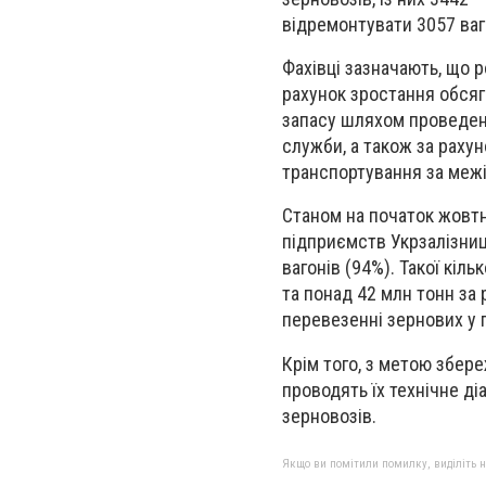
відремонтувати 3057 ваг
Фахівці зазначають, що 
рахунок зростання обсяг
запасу шляхом проведенн
служби, а також за раху
транспортування за межі
Станом на початок жовтня
підприємств Укрзалізниці
вагонів (94%). Такої кіл
та понад 42 млн тонн за 
перевезенні зернових у 
Крім того, з метою збер
проводять їх технічне д
зерновозів.
Якщо ви помітили помилку, виділіть нео