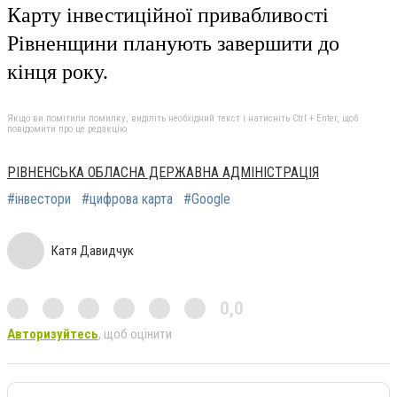
Карту інвестиційної привабливості
Рівненщини планують завершити до
кінця року.
Якщо ви помітили помилку, виділіть необхідний текст і натисніть Ctrl + Enter, щоб
повідомити про це редакцію
РІВНЕНСЬКА ОБЛАСНА ДЕРЖАВНА АДМІНІСТРАЦІЯ
#інвестори
#цифрова карта
#Google
Катя Давидчук
0,0
Авторизуйтесь
, щоб оцінити