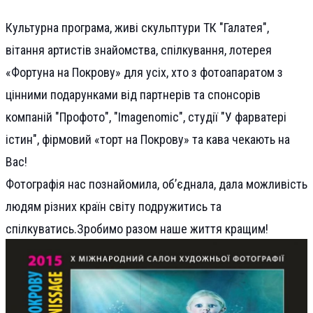
Культурна програма,
живі скульптури ТК "Галатея",
вітання артистів
знайомства, спілкування, лотерея
«Фортуна на Покрову» для усіх, хто з фотоапаратом
з
цінними подарунками від партнерів та спонсорів
компаній "Профото", "Imagenomic", студії "У фарватері
істин",
фірмовий «торт на Покрову» та
кава
чекають на
Вас!
Фотографія нас познайомила, об’єднала, дала можливість
людям різних країн світу подружитись та
спілкуватись.
Зробимо разом наше життя кращим!