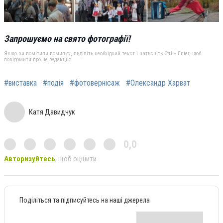
Запрошуємо на свято фотографії!
Якщо ви помітили помилку, виділіть необхідний текст і натисніть Ctrl + Enter, щоб
повідомити про це редакцію
#виставка
#подія
#фотовернісаж
#Олександр Харват
Катя Давидчук
0,0
Авторизуйтесь
, щоб оцінити
Поділіться та підписуйтесь на наші джерела