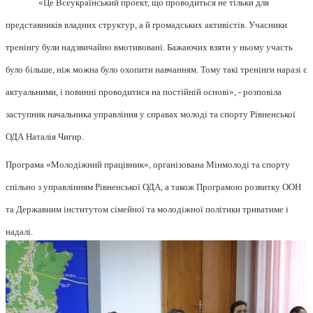
«Це Всеукраїнський проект, що проводиться не тільки для
представників владних структур, а й громадських активістів. Учасники
тренінгу були надзвичайно вмотивовані. Бажаючих взяти у ньому участь
було більше, ніж можна було охопити навчанням. Тому такі тренінги наразі є
актуальними, і повинні проводитися на постійній основі», - розповіла
заступник начальника управління у справах молоді та спорту Рівненської
ОДА Наталія Чигир.
Програма «Молодіжний працівник», організована Мінмолоді та спорту
спільно з управлінням Рівненської ОДА, а також Програмою розвитку ООН
та Державним інститутом сімейної та молодіжної політики триватиме і
надалі.