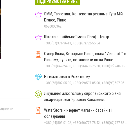
ПІДПРИЄМСТВА РІВНЕ
SMM, Таргетинг, Контекстна реклама, Гугл Мій
Бізнес, Рівне
0680000362
Школа англійської мови Профі-Центр
+380(67)371-96-11, +380(67)732-56-54
Супер Вікна, Вікнарьов Рівне, вікна "Viknaroff" в
Рівному, купити, встановити вікна Рівне
+380(50)642-24-00, +380(96)408-76-50, +380(36)240-00-23, +380(98)705-00-23
Натяжні стелі в Рокитному
+380(68)507-05-00, +380(99)507-05-00, +380(93)507-05-00
Лікування алкоголізму європейського рівня:
лікар-нарколог Ярослав Коваленко
 оцінити
WaterStore - інтернет магазин басейнів і
обладнання
+380(44)502-01-02, +380(66)777-78-42, +380(67)777-82-19, +380(67)890-80-80, +380(73)890-80-80, +380(44)502-01-03