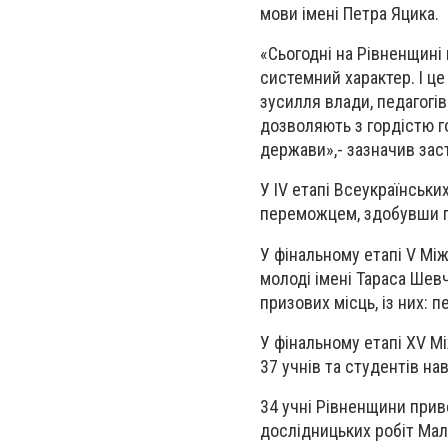
мови імені Петра Яцика.
«Сьогодні на Рівненщині 
системний характер. І це
зусилля влади, педагогі
дозволяють з гордістю г
держави»,- зазначив зас
У ІV етапі Всеукраїнськи
переможцем, здобувши пер
У фінальному етапі V Мі
молоді імені Тараса Шев
призових місць, із них: пе
У фінальному етапі XV М
37 учнів та студентів на
34 учні Рівненщини приве
дослідницьких робіт Малої