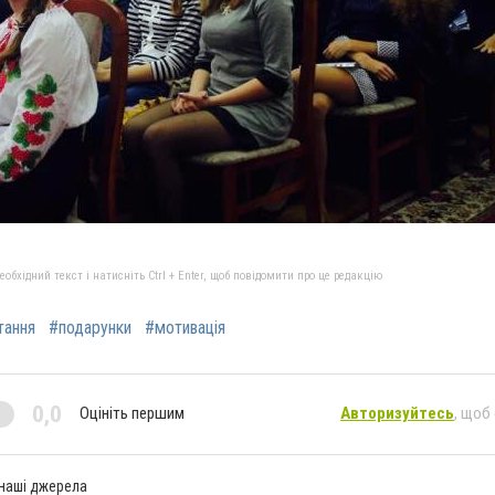
бхідний текст і натисніть Ctrl + Enter, щоб повідомити про це редакцію
тання
#подарунки
#мотивація
0,0
Оцініть першим
Авторизуйтесь
, щоб
 наші джерела