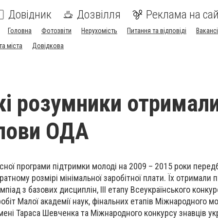
Довідник
Дозвілля
Реклама на сай
Головна
Фотозвіти
Нерухомість
Питання та відповіді
Вакансі
та міста
Довідкова
кі розумники отримали
олови ОДА
асної програми підтримки молоді на 2009 – 2015 роки пере
ратному розмірі мінімальної заробітної плати. Їх отримали 
мпіад з базових дисциплін, ІІІ етапу Всеукраїнського конку
обіт Малої академії наук, фінальних етапів Міжнародного м
імені Тараса Шевченка та Міжнародного конкурсу знавців ук