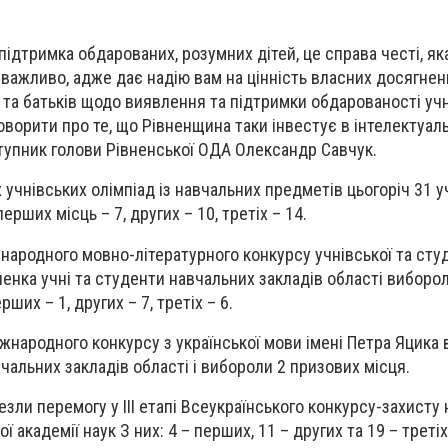
підтримка обдарованих, розумних дітей, це справа честі, як
 важливо, адже дає надію вам на цінність власних досягнень
в та батьків щодо виявлення та підтримки обдарованості уч
оворити про те, що Рівненщина таки інвестує в інтелектуал
тупник голови Рівненської ОДА Олександр Савчук.
х учнівських олімпіад із навчальних предметів цьогоріч 31 
ших місць – 7, других – 10, третіх – 14.
жнародного мовно-літературного конкурсу учнівської та сту
ченка учні та студенти навчальних закладів області виборо
рших – 1, других – 7, третіх – 6.
іжнародного конкурсу з української мови імені Петра Яцика 
вчальних закладів області і вибороли 2 призових місця.
зли перемогу у ІІІ етапі Всеукраїнського конкурсу-захисту 
 академії наук З них: 4 – перших, 11 – других та 19 – третіх