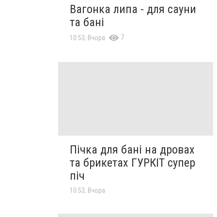
Вагонка липа - для сауни
та бані
7
10:53, Вчора
Пічка для бані на дровах
та брикетах ГУРКІТ супер
піч
10:53, Вчора