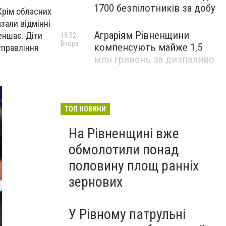
1700 безпілотників за добу
Крім обласних
азали відмінні
Аграріям Рівненщини
еншає. Діти
19:52
Вчора
компенсують майже 1,5
управління
млн гривень за дизпаливо
ТОП НОВИНИ
На Рівненщині вже
обмолотили понад
половину площ ранніх
зернових
У Рівному патрульні