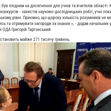
 був плідним на досягнення для учнів та вчителів області. 
, конкурсів - захистів науково-дослідницьких робіт, учні пок
ькому рівні. Приємно, що щороку кількість розумників не м
ись та отримувати нагороди за знання », - додав начальник 
ої ОДА Григорій Таргонський.
становить майже 271 тисячу гривень.