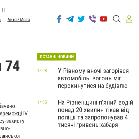
ті
ї
Авто / Мото
ОСТАННІ НОВИНИ
 74
У Рівному вночі загорівся
15:08
автомобіль: вогонь міг
перекинутися на будівлю
На Рівненщині п’яний водій
14:05
дбачено
понад 20 хвилин тікав від
переможці ІV
поліції та запропонував 4
рсу-захисту
тисячі гривень хабаря
овно-
раїнської