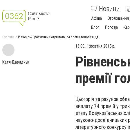
Новини
Афіша
Оголошення
Блог
Погода
Кар
Головна
Рівненські розумники отримали 74 премії голови ОДА
16:00, 1 жовтня 2015 р.
Рівненсь
Катя Давидчук
премії г
Цьогоріч за рахунок обл
виплату 74 премій у трик
етапу Всеукраїнських олі
науково-дослідницьких р
літературного конкурсу 