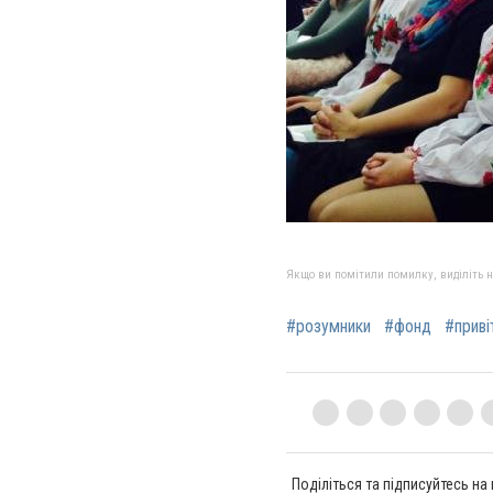
Якщо ви помітили помилку, виділіть нео
#розумники
#фонд
#приві
Поділіться та підписуйтесь на