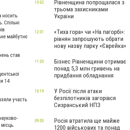
Рівненщина попрощалася з
13:02
трьома захисниками
а носить
України
. Спільні
нів
«Тиха гора» чи «На пагорбі»:
12:01
ьне майбутнє
рівнян запрошують обрати
нову назву парку «Єврейка»
учень став
Бізнес Рівненщини отримає
11:03
понад 5,3 млн гривень на
дентської
придбання обладнання
ли 14
У Росії після атаки
10:19
безпілотників загорівся
взяли участь
Сизранський НПЗ
науково-
Росія втратила ще майже
09:05
 місць.
1200 військових та понад