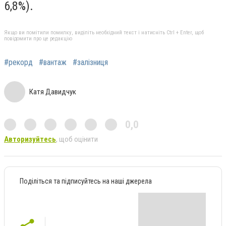
6,8%).
Якщо ви помітили помилку, виділіть необхідний текст і натисніть Ctrl + Enter, щоб
повідомити про це редакцію
#рекорд
#вантаж
#залізниця
Катя Давидчук
0,0
Авторизуйтесь
, щоб оцінити
Поділіться та підписуйтесь на наші джерела