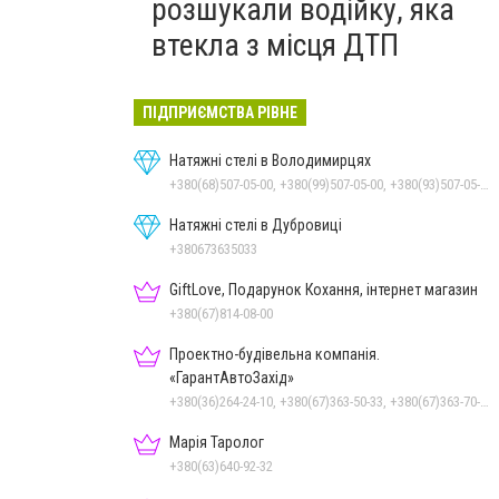
розшукали водійку, яка
втекла з місця ДТП
ПІДПРИЄМСТВА РІВНЕ
Натяжні стелі в Володимирцях
+380(68)507-05-00, +380(99)507-05-00, +380(93)507-05-00
Натяжні стелі в Дубровиці
+380673635033
GiftLove, Подарунок Кохання, інтернет магазин
+380(67)814-08-00
Проектно-будівельна компанія.
«ГарантАвтоЗахід»
+380(36)264-24-10, +380(67)363-50-33, +380(67)363-70-50
Марія Таролог
+380(63)640-92-32