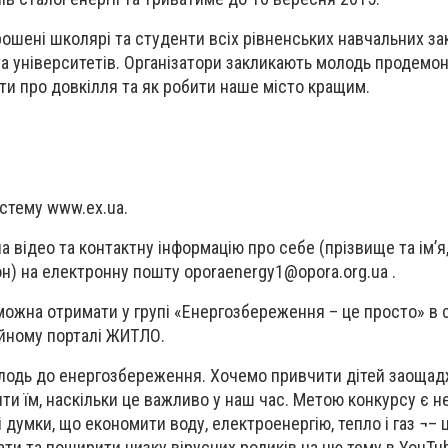
рошені школярі та студенти всіх рівненських навчальних за
та університетів. Організатори закликають молодь продемон
ати про довкілля та як робити наше місто кращим.
истему www.ex.ua.
а відео та контактну інформацію про себе (прізвище та ім’я
он) на електронну пошту
oporaenergy1@opora.org.ua
.
ожна отримати у групі «Енергозбереження – це просто» в 
ійному порталі ЖИТЛО.
лодь до енергозбереження. Хочемо привчити дітей заоща
ти їм, наскільки це важливо у наш час. Метою конкурсу є н
думки, що економити воду, електроенергію, тепло і газ ¬– 
ати та поширити низку вірусних роликів на цю тему в YouTu