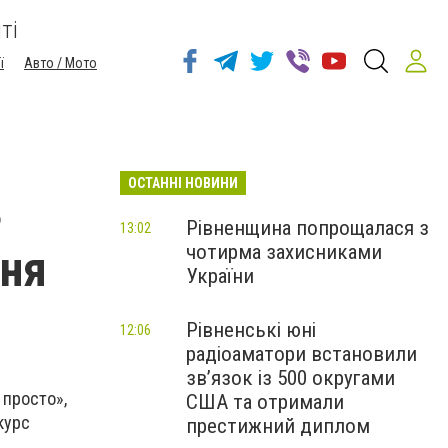
ті
ї
Авто / Мото
ОСТАННІ НОВИНИ
ь
Рівненщина попрощалася з
13:02
чотирма захисниками
ння
України
Рівненські юні
12:06
радіоаматори встановили
зв’язок із 500 округами
 просто»,
США та отримали
курс
престижний диплом