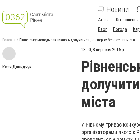
Новини
Афіша
Оголошення
Блог
Погода
Кар
Головна
Рівненську молодь закликають долучитися до енергозбереження міста
18:00, 8 вересня 2015 р.
Рівненсь
Катя Давидчук
долучити
міста
У Рівному триває конкур
організаторами якого є 
проводиться у рамках Дні