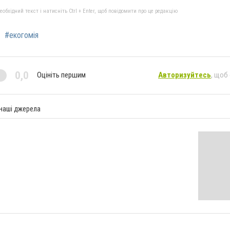
бхідний текст і натисніть Ctrl + Enter, щоб повідомити про це редакцію
#екогомія
0,0
Оцініть першим
Авторизуйтесь
, щоб
 наші джерела