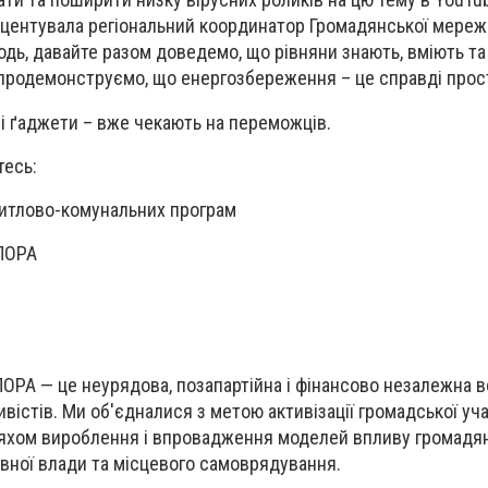
кцентувала регіональний координатор Громадянської мереж
одь, давайте разом доведемо, що рівняни знають, вміють та
родемонструємо, що енергозбереження – це справді прост
ні ґаджети – вже чекають на переможців.
тесь:
итлово-комунальних програм
ПОРА
РА — це неурядова, позапартійна і фінансово незалежна в
істів. Ми об'єдналися з метою активізації громадської уча
ляхом вироблення і впровадження моделей впливу громадя
авної влади та місцевого самоврядування.