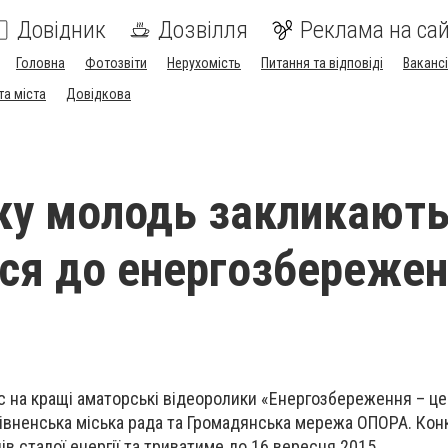
Довідник
Дозвілля
Реклама на сай
Головна
Фотозвіти
Нерухомість
Питання та відповіді
Вакансі
та міста
Довідкова
ку молодь закликают
ся до енергозбереже
с на кращі аматорські відеоролики «Енергозбереження – це
Рівненська міська рада та Громадянська мережа ОПОРА. Кон
в сталої енергії та триватиме до 16 вересня 2015.