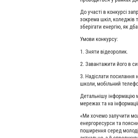
До участі в конкурсі зап
зокрема шкіл, коледжів 
зберігати енергію, як дб
Умови конкурсу:
1. Зняти відеоролик.
2. Завантажити його в с
3. Надіслати посилання н
школи, мобільний телеф
Детальнішу інформацію м
мережах та на інформац
«Ми хочемо залучити мо
енергоресурси та поясни
поширення серед молоді 
актуально, а й спродукув