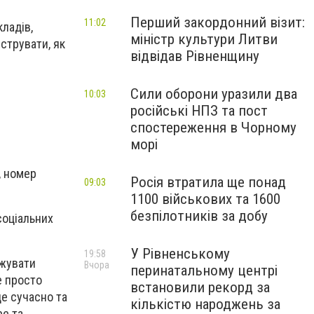
Перший закордонний візит:
11:02
кладів,
міністр культури Литви
струвати, як
відвідав Рівненщину
Сили оборони уразили два
10:03
російські НПЗ та пост
спостереження в Чорному
морі
, номер
Росія втратила ще понад
09:03
1100 військових та 1600
безпілотників за добу
соціальних
У Рівненському
19:58
джувати
Вчора
перинатальному центрі
е просто
встановили рекорд за
це сучасно та
кількістю народжень за
be та