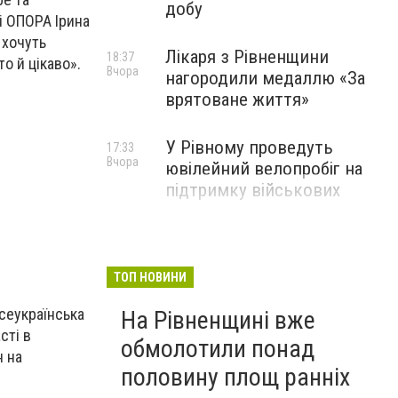
добу
і ОПОРА Ірина
 хочуть
Лікаря з Рівненщини
18:37
о й цікаво».
Вчора
нагородили медаллю «За
врятоване життя»
У Рівному проведуть
17:33
Вчора
ювілейний велопробіг на
підтримку військових
ТОП НОВИНИ
сеукраїнська
На Рівненщині вже
сті в
обмолотили понад
н на
половину площ ранніх