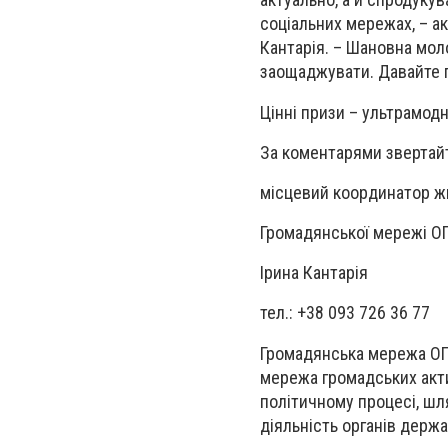
соціальних мережах, – а
Кантарія. – Шановна мол
заощаджувати. Давайте п
Цінні призи – ультрамод
За коментарями звертай
місцевий координатор ж
Громадянської мережі О
Ірина Кантарія
тел.: +38 093 726 36 77
Громадянська мережа ОПО
мережа громадських актив
політичному процесі, ш
діяльність органів держ