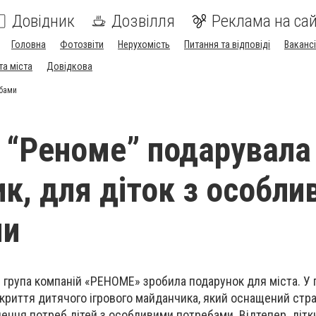
Довідник
Дозвілля
Реклама на сай
Головна
Фотозвіти
Нерухомість
Питання та відповіді
Вакансі
та міста
Довідкова
ебами
 “Реноме” подарувала
к, для діток з особли
ми
і група компаній «РЕНОМЕ» зробила подарунок для міста. У па
криття дитячого ігрового майданчика, який оснащений стр
ння потреб дітей з особливими потребами. Відтепер дітк