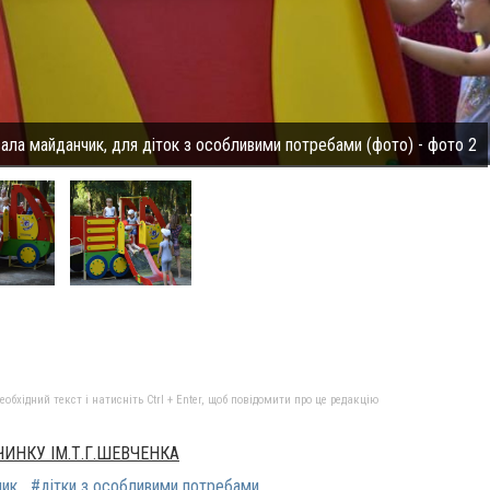
ала майданчик, для діток з особливими потребами (фото) - фото 2
бхідний текст і натисніть Ctrl + Enter, щоб повідомити про це редакцію
ЧИНКУ ІМ.Т.Г.ШЕВЧЕНКА
чик
#дітки з особливими потребами