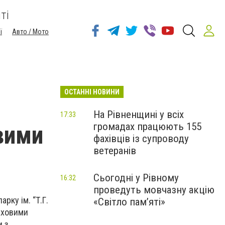
ті
ї
Авто / Мото
ОСТАННІ НОВИНИ
На Рівненщині у всіх
17:33
громадах працюють 155
вими
фахівців із супроводу
ветеранів
Сьогодні у Рівному
16:32
проведуть мовчазну акцію
рку ім. “Т.Г.
«Світло пам’яті»
аховими
и з