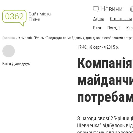
Новини
Афіша
Оголошення
Блог
Погода
Кар
Головна
Компанія “Реноме” подарувала майданчик, для діток з особливими потр
17:40, 18 серпня 2015 р.
Компанія
Катя Давидчук
майданчи
потреба
З нагоди своєї 25-річниц
Шевченка” відбулось від
елементами для задоволе