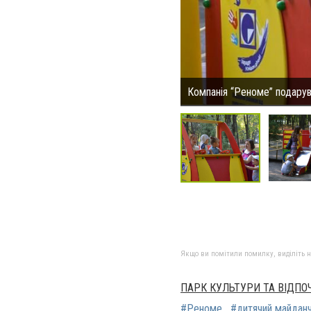
Компанія “Реноме” подарув
Якщо ви помітили помилку, виділіть нео
ПАРК КУЛЬТУРИ ТА ВІДПО
#Реноме
#дитячий майдан