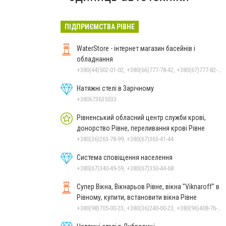
ПІДПРИЄМСТВА РІВНЕ
WaterStore - інтернет магазин басейнів і
обладнання
+380(44)502-01-02, +380(66)777-78-42, +380(67)777-82-19, +380(67)890-80-80, +380(73)890-80-80, +380(44)502-01-03
Натяжні стелі в Зарічному
+380673635033
Рівненський обласний центр служби крові,
донорство Рівне, переливання крові Рівне
+380(36)263-78-99, +380(67)363-41-44
Система сповіщення населення
+380(67)340-49-59, +380(67)350-44-68
Супер Вікна, Вікнарьов Рівне, вікна "Viknaroff" в
Рівному, купити, встановити вікна Рівне
+380(98)705-00-23, +380(36)240-00-23, +380(96)408-76-50, +380(50)642-24-00