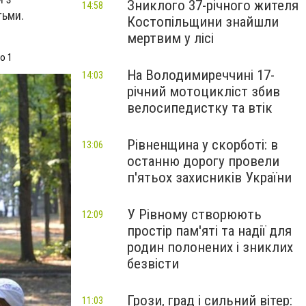
Зниклого 37-річного жителя
14:58
тьми.
Костопільщини знайшли
мертвим у лісі
о 1
На Володимиреччині 17-
14:03
річний мотоцикліст збив
велосипедистку та втік
Рівненщина у скорботі: в
13:06
останню дорогу провели
п'ятьох захисників України
У Рівному створюють
12:09
простір пам'яті та надії для
родин полонених і зниклих
безвісти
Грози, град і сильний вітер:
11:03