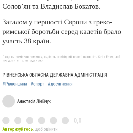
Солов’ян та Владислав Бокатов.
Загалом у першості Європи з греко-
римської боротьби серед кадетів брало
участь 38 країн.
Якщо ви помітили помилку, виділіть необхідний текст і натисніть Ctrl + Enter, щоб
повідомити про це редакцію
РІВНЕНСЬКА ОБЛАСНА ДЕРЖАВНА АДМІНІСТРАЦІЯ
#Рівненшина
#спорт
#досягнення
Анастасія Лінійчук
0,0
Авторизуйтесь
, щоб оцінити