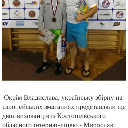
Окрім Владислава, українську збірну на
європейських змаганнях представляли ще
двоє вихованців із Костопільського
обласного інтернат-ліцею - Мирослав