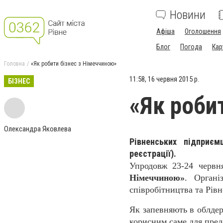
Новини
Афіша
Оголошення
Блог
Погода
Кар
Головна
«Як робити бізнес з Німеччиною»
11:58, 16 червня 2015 р.
БІЗНЕС
«Як роби
Олександра Яковлева
Рівненських підприє
реєстрації).
Упродовж 23-24 червн
Німеччиною»
. Органі
співробітництва та Рівн
Як запевняють в облдер
корисним саме для предс