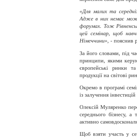
«Для малих та середні
Адже в них немає можл
форумах. Тож Рівненсь
цей семінар, щоб навч
Німеччини»
, - пояснив
За його словами, під ч
принципи, якими керую
європейські ринки та
продукції на світові ри
Окремо в програмі семі
із залучення інвестицій
Олексій Муляренко пере
середнього бізнесу, а
активно самовдосконал
Щоб взяти участь у сем