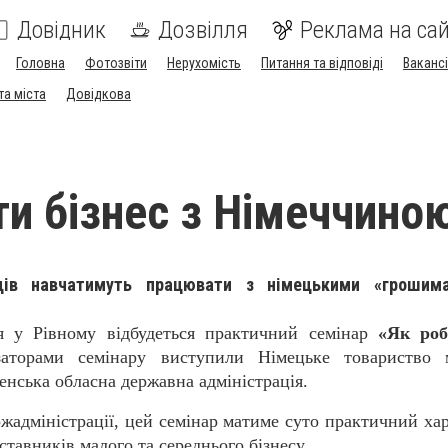
Довідник
Дозвілля
Реклама на сай
Головна
Фотозвіти
Нерухомість
Питання та відповіді
Вакансі
та міста
Довідкова
ти бізнес з Німеччино
мців навчатимуть працювати з німецькими «грошим
я у Рівному відбудеться практичний семінар
«Як роб
заторами семінару виступили Німецьке товариство 
енська обласна державна адміністрація.
жадміністрації, цей семінар матиме суто практичний хар
тавників малого та середнього бізнесу.