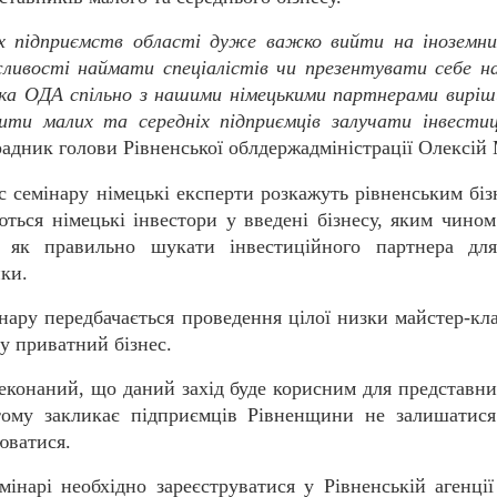
х підприємств області дуже важко вийти на іноземних
ивості наймати спеціалістів чи презентувати себе на
ка ОДА спільно з нашими німецькими партнерами виріш
ити малих та середніх підприємців залучати інвестиці
 радник голови Рівненської облдержадміністрації Олексій
ас семінару німецькі експерти розкажуть рівненським бі
ться німецькі інвестори у введені бізнесу, яким чино
 як правильно шукати інвестиційного партнера дл
нки.
нару передбачається проведення цілої низки майстер-кла
 у приватний бізнес.
конаний, що даний захід буде корисним для представни
 тому закликає підприємців Рівненщини не залишатися
юватися.
інарі необхідно зареєструватися у Рівненській агенції