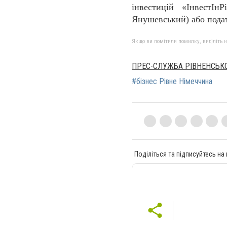
інвестицій «ІнвестІн
Янушевський) або подат
Якщо ви помітили помилку, виділіть нео
ПРЕС-СЛУЖБА РІВНЕНСЬКО
#бізнес Рівне Німеччина
Поділіться та підписуйтесь на