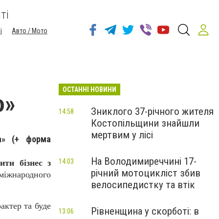
ті
ї
Авто / Мото
ОСТАННІ НОВИНИ
ю»
Зниклого 37-річного жителя
14:58
Костопільщини знайшли
мертвим у лісі
а» (+ форма
На Володимиреччині 17-
14:03
ити бізнес з
річний мотоцикліст збив
міжнародного
велосипедистку та втік
актер та буде
Рівненщина у скорботі: в
13:06