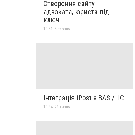
Створення сайту
адвоката, юриста під
ключ
10:51, 5 серпня
Інтеграція iPost з BAS / 1С
10:34, 29 липня