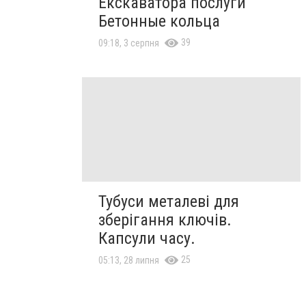
Екскаватора послуги
Бетонные кольца
39
09:18, 3 серпня
Тубуси металеві для
зберігання ключів.
Капсули часу.
25
05:13, 28 липня