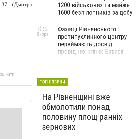
1200 військових та майже
6 37 (Дмитро
1600 безпілотників за добу
Фахівці Рівненського
19:56
Вчора
протипухлинного центру
переймають досвід
провідних клінік Баварії
 оцінити
ТОП НОВИНИ
На Рівненщині вже
обмолотили понад
половину площ ранніх
зернових