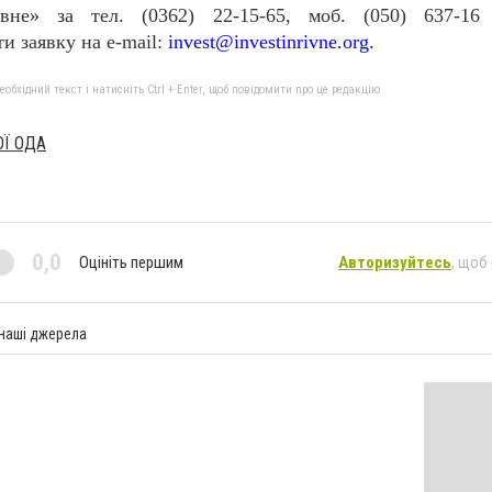
Рівне» за тел. (0362) 22-15-65, моб. (050) 637-1
и заявку на e-mail:
invest@investinrivne.org
.
бхідний текст і натисніть Ctrl + Enter, щоб повідомити про це редакцію
Ї ОДА
0,0
Оцініть першим
Авторизуйтесь
, щоб
 наші джерела