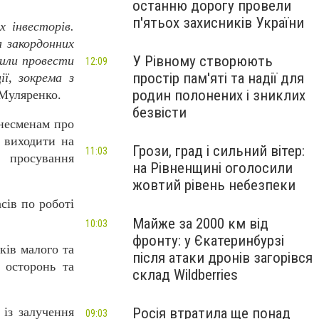
останню дорогу провели
п'ятьох захисників України
 інвесторів.
 закордонних
У Рівному створюють
или провести
12:09
простір пам'яті та надії для
ї, зокрема з
родин полонених і зниклих
 Муляренко.
безвісти
знесменам про
м виходити на
Грози, град і сильний вітер:
11:03
я просування
на Рівненщині оголосили
жовтий рівень небезпеки
сів по роботі
Майже за 2000 км від
10:03
фронту: у Єкатеринбурзі
ків малого та
після атаки дронів загорівся
 осторонь та
склад Wildberries
Росія втратила ще понад
 із залучення
09:03