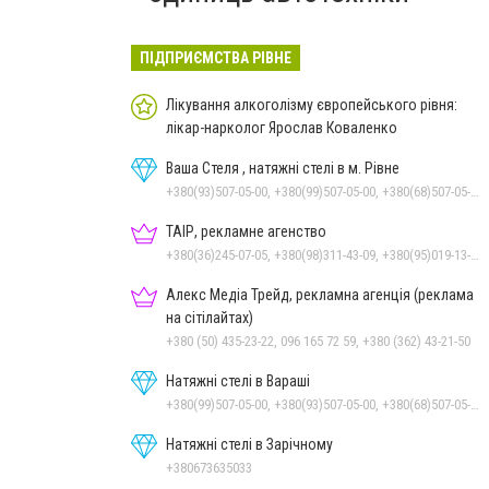
ПІДПРИЄМСТВА РІВНЕ
Лікування алкоголізму європейського рівня:
лікар-нарколог Ярослав Коваленко
Ваша Стеля , натяжні стелі в м. Рівне
+380(93)507-05-00, +380(99)507-05-00, +380(68)507-05-00
ТАІР, рекламне агенство
+380(36)245-07-05, +380(98)311-43-09, +380(95)019-13-17
Алекс Медіа Трейд, рекламна агенція (реклама
на сітілайтах)
+380 (50) 435-23-22, 096 165 72 59, +380 (362) 43-21-50
Натяжні стелі в Вараші
+380(99)507-05-00, +380(93)507-05-00, +380(68)507-05-00
Натяжні стелі в Зарічному
+380673635033