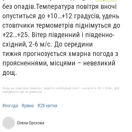
без опадів.Температура повітря вночі
опуститься до +10…+12 градусів, удень
стовпчики термометрів піднімуться до
+22…+25. Вітер південний і південно-
східний, 2-6 м/с. До середини
тижня прогнозується хмарна погода з
проясненнями, місцями – невеликий
дощ.
Якщо ви помітили помилку, виділіть необхідний текст і натисніть Ctrl + Enter, щоб
повідомити про це редакцію
#погода
#рівне
#28 квітня
Олена Орєхова