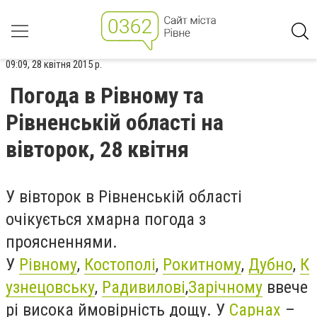
09:09, 28 квітня 2015 р.
Погода в Рівному та
Рівненській області на
вівторок, 28 квітня
У вівторок в Рівненській області
очікується хмарна погода з
проясненнями.
У
Рівному
,
Костополі
,
Рокитному
,
Дубно
,
К
узнецовську
,
Радивилові
,
Зарічному
ввече
рі висока ймовірність дощу. У
Сарнах
–