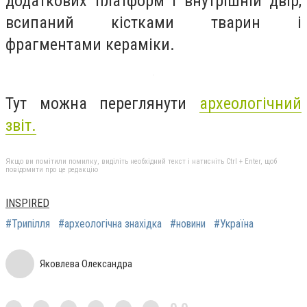
додаткових платформ і внутрішній двір,
всипаний кістками тварин і
фрагментами кераміки.
Тут можна переглянути
археологічний
звіт.
Якщо ви помітили помилку, виділіть необхідний текст і натисніть Ctrl + Enter, щоб
повідомити про це редакцію
INSPIRED
#Трипілля
#археологічна знахідка
#новини
#Україна
Яковлева Олександра