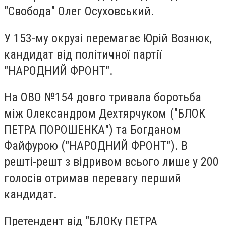
"Свобода" Олег Осуховський.
У 153-му окрузі перемагає Юрій Вознюк,
кандидат від політичної партії
"НАРОДНИЙ ФРОНТ".
На ОВО №154 довго тривала боротьба
між Олександром Дехтярчуком ("БЛОК
ПЕТРА ПОРОШЕНКА") та Богданом
Файфурою ("НАРОДНИЙ ФРОНТ"). В
решті-решт з відривом всього лише у 200
голосів отримав перевагу перший
кандидат.
Претендент від "БЛОКу ПЕТРА