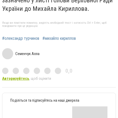
зазначено у листі Голови Верховної Ради
України до Михайла Кириллова.
Якщо ви помітили помилку, виділіть необхідний текст і натисніть Ctrl + Enter, щоб
повідомити про це редакцію
#олександр турчинов
#михайло кириллов
Семенчук Алла
0,0
Авторизуйтесь
, щоб оцінити
Поділіться та підписуйтесь на наші джерела